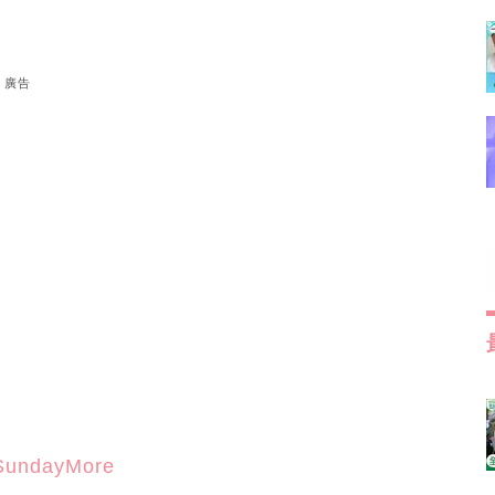
廣告
SundayMore