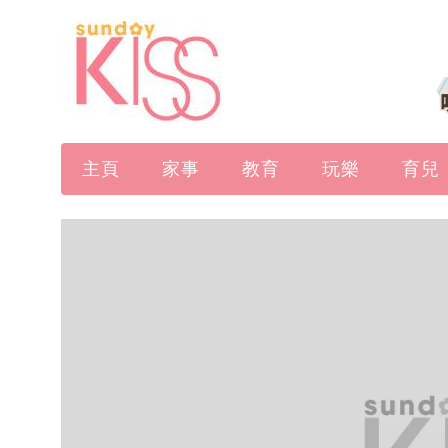
主頁
家事
教育
玩樂
育兒