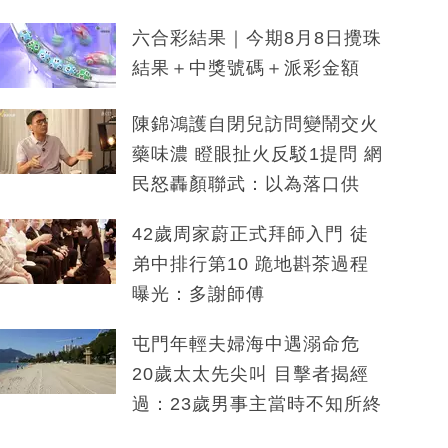
六合彩結果｜今期8月8日攪珠
結果＋中獎號碼＋派彩金額
陳錦鴻護自閉兒訪問變鬧交火
藥味濃 瞪眼扯火反駁1提問 網
民怒轟顏聯武：以為落口供
42歲周家蔚正式拜師入門 徒
弟中排行第10 跪地斟茶過程
曝光：多謝師傅
屯門年輕夫婦海中遇溺命危
20歲太太先尖叫 目擊者揭經
過：23歲男事主當時不知所終