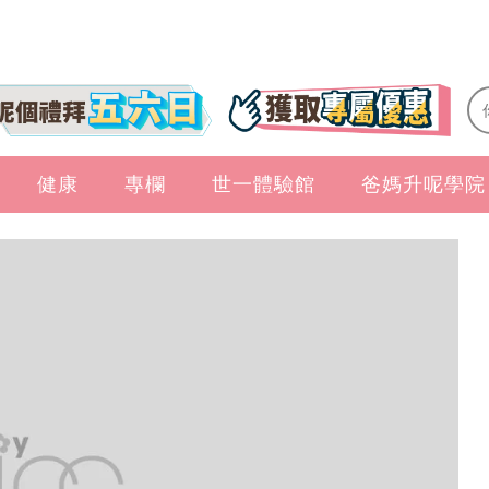
健康
專欄
世一體驗館
爸媽升呢學院