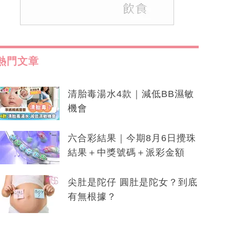
熱門文章
清胎毒湯水4款｜減低BB濕敏
機會
六合彩結果｜今期8月6日攪珠
結果＋中獎號碼＋派彩金額
尖肚是陀仔 圓肚是陀女？到底
有無根據？