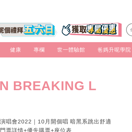
健康
專欄
世一體驗館
爸媽升呢學院
N BREAKING L
演唱會2022｜10月開個唱 暗黑系跳出舒適
門票詳情+優先購票+座位表