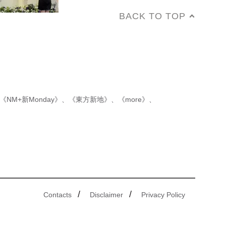
BACK TO TOP
《NM+新Monday》
、
《東方新地》
、
《more》
、
/
/
Contacts
Disclaimer
Privacy Policy