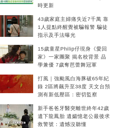
時更新
43歲家庭主婦痛失近7千萬 靠
1人提點終醒覺被騙報警 騙徒
指示及手法曝光
15歲童星Philip仔現身《愛回
家》一家團聚 揭名校背景 品
學兼優 7歲奪芭蕾舞冠軍
打風｜強颱風白海豚破65年紀
錄 2區將飆升至38度 天文台預
測有新低壓區：密切監察
新手爸爸牙醫突離世終年42歲
遺下龍鳳胎 遺孀憶老公最後求
救警號：遺憾沒聽懂