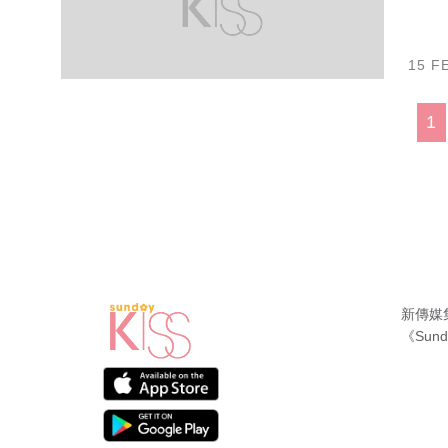
15 F
1
新傳媒
《Sund