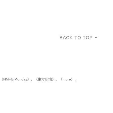
BACK TO TOP
《NM+新Monday》
、
《東方新地》
、
《more》
、