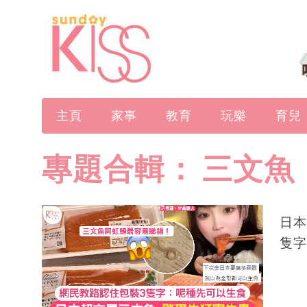
主頁
家事
教育
玩樂
育兒
專題合輯：
三文魚
日本
隻字