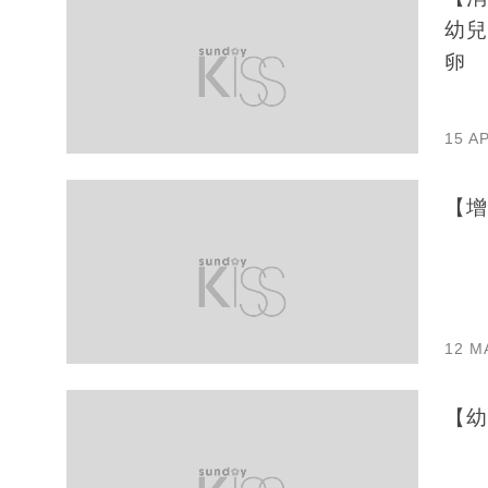
幼兒
卵
15 A
【增
12 M
【幼