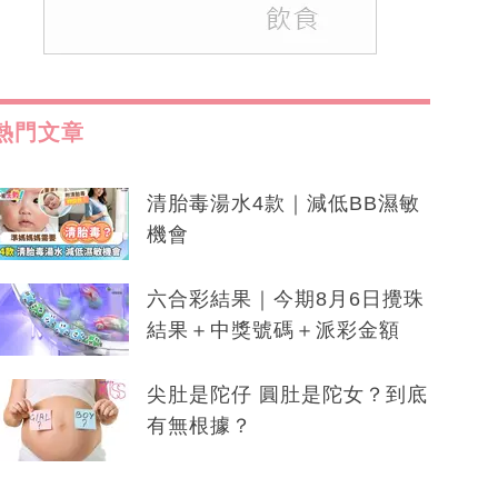
熱門文章
清胎毒湯水4款｜減低BB濕敏
機會
六合彩結果｜今期8月6日攪珠
結果＋中獎號碼＋派彩金額
尖肚是陀仔 圓肚是陀女？到底
有無根據？