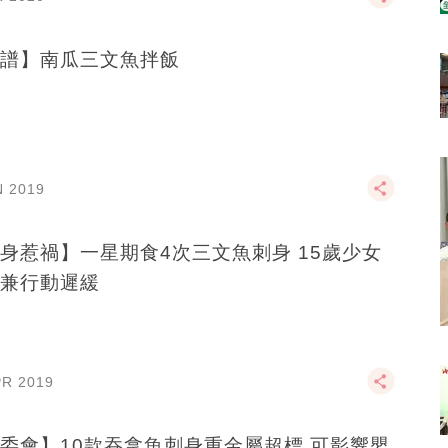
譜】南瓜三文魚拌飯
N 2019
身惹禍】一星期食4次三文魚刺身 15歲少女
兼行動遲緩
PR 2019
委會】10款吞拿魚刺身重金屬超標 可影響嬰