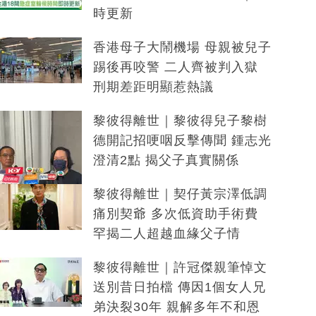
時更新
香港母子大鬧機場 母親被兒子
踢後再咬警 二人齊被判入獄
刑期差距明顯惹熱議
黎彼得離世｜黎彼得兒子黎樹
德開記招哽咽反擊傳聞 鍾志光
澄清2點 揭父子真實關係
黎彼得離世｜契仔黃宗澤低調
痛別契爺 多次低資助手術費
罕揭二人超越血緣父子情
黎彼得離世｜許冠傑親筆悼文
送別昔日拍檔 傳因1個女人兄
弟決裂30年 親解多年不和恩