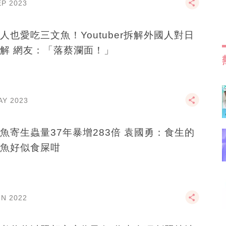
EP 2023
人也愛吃三文魚！Youtuber拆解外國人對日
解 網友：「落蔡瀾面！」
AY 2023
魚寄生蟲量37年暴增283倍 袁國勇：食生的
魚好似食屎咁
UN 2022