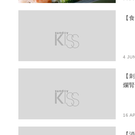
【食
4 JU
【刺
爛腎
16 A
【消