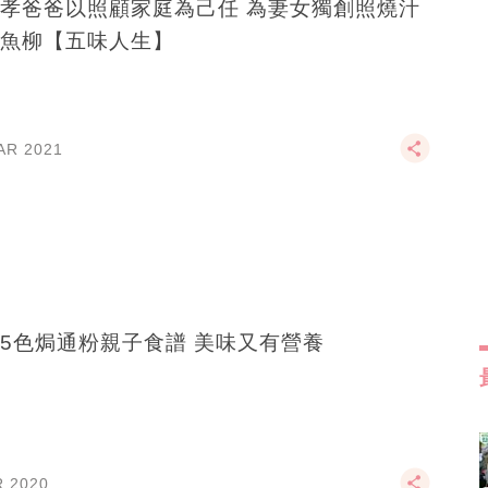
孝爸爸以照顧家庭為己任 為妻女獨創照燒汁
魚柳【五味人生】
AR 2021
5色焗通粉親子食譜 美味又有營養
R 2020