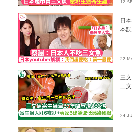
12 S
日本
本誤
22 M
三文
三文
24 J