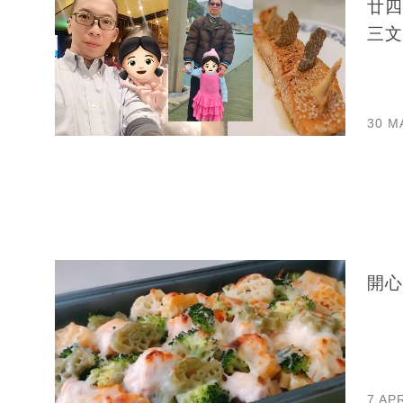
廿四
三文
30 M
開心
7 AP