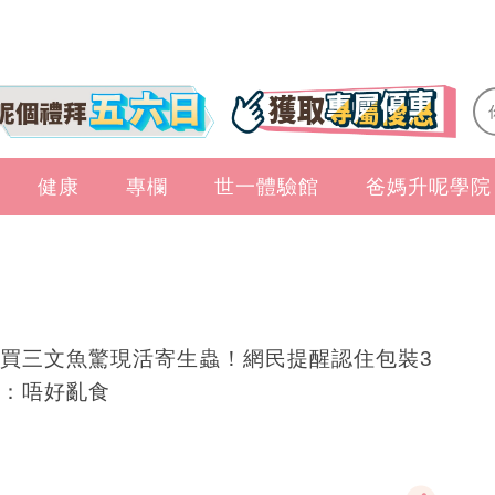
健康
專欄
世一體驗館
爸媽升呢學院
買三文魚驚現活寄生蟲！網民提醒認住包裝3
：唔好亂食