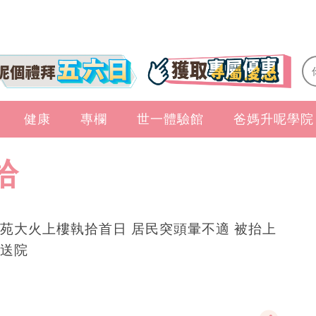
健康
專欄
世一體驗館
爸媽升呢學院
拾
苑大火上樓執拾首日 居民突頭暈不適 被抬上
送院