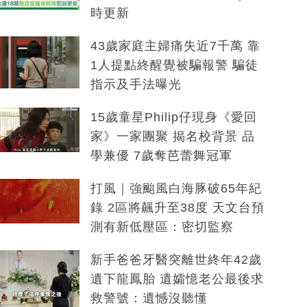
時更新
43歲家庭主婦痛失近7千萬 靠
1人提點終醒覺被騙報警 騙徒
指示及手法曝光
15歲童星Philip仔現身《愛回
家》一家團聚 揭名校背景 品
學兼優 7歲奪芭蕾舞冠軍
打風｜強颱風白海豚破65年紀
錄 2區將飆升至38度 天文台預
測有新低壓區：密切監察
新手爸爸牙醫突離世終年42歲
遺下龍鳳胎 遺孀憶老公最後求
救警號：遺憾沒聽懂