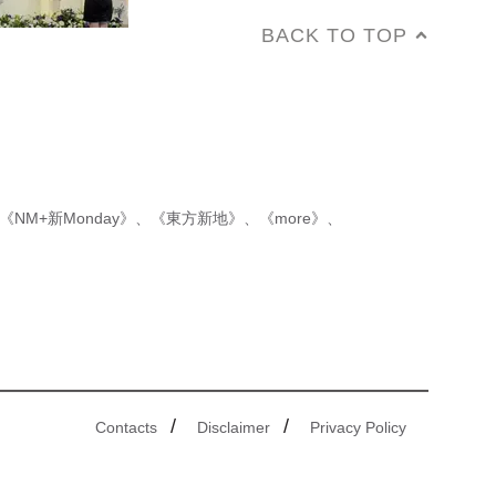
BACK TO TOP
《NM+新Monday》
、
《東方新地》
、
《more》
、
/
/
Contacts
Disclaimer
Privacy Policy