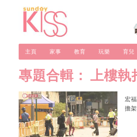
主頁
家事
教育
玩樂
育兒
專題合輯：
上樓執
宏福
擔架