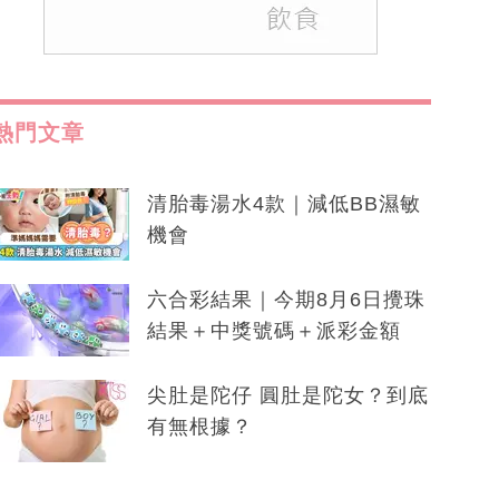
熱門文章
清胎毒湯水4款｜減低BB濕敏
機會
六合彩結果｜今期8月6日攪珠
結果＋中獎號碼＋派彩金額
尖肚是陀仔 圓肚是陀女？到底
有無根據？