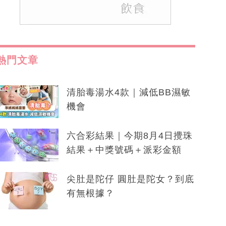
熱門文章
清胎毒湯水4款｜減低BB濕敏
機會
六合彩結果｜今期8月4日攪珠
結果＋中獎號碼＋派彩金額
尖肚是陀仔 圓肚是陀女？到底
有無根據？