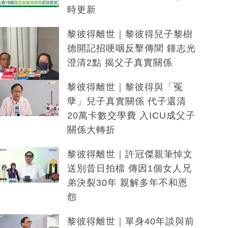
時更新
黎彼得離世｜黎彼得兒子黎樹
德開記招哽咽反擊傳聞 鍾志光
澄清2點 揭父子真實關係
黎彼得離世｜黎彼得與「冤
孽」兒子真實關係 代子還清
20萬卡數交學費 入ICU成父子
關係大轉折
黎彼得離世｜許冠傑親筆悼文
送別昔日拍檔 傳因1個女人兄
弟決裂30年 親解多年不和恩
怨
黎彼得離世｜單身40年談與前