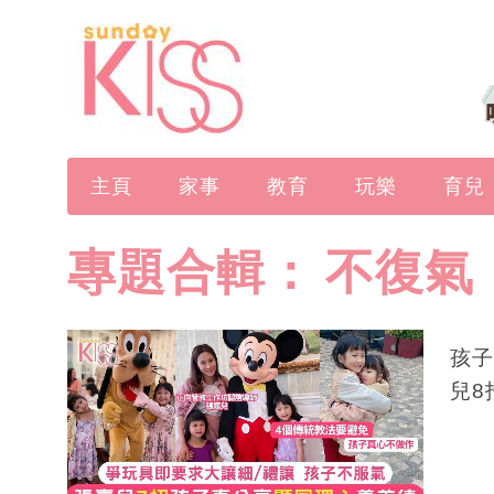
主頁
家事
教育
玩樂
育兒
專題合輯：
不復氣
孩子
兒8