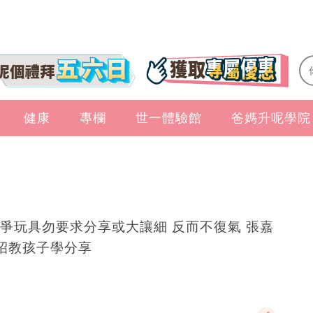
健康
專欄
世一體驗館
爸媽升呢學院
爭玩具勿要求分享或大讓細 反而不復氣 張嘉
招教孩子學分享