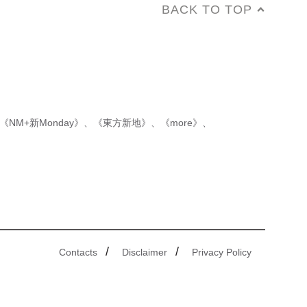
BACK TO TOP
《NM+新Monday》
、
《東方新地》
、
《more》
、
/
/
Contacts
Disclaimer
Privacy Policy