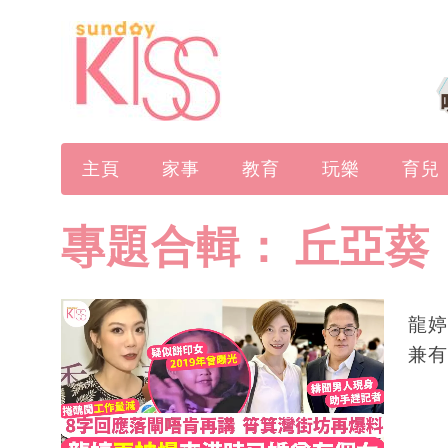
主頁
家事
教育
玩樂
育兒
專題合輯：
丘亞葵
龍婷
兼有