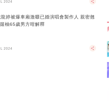
UL 2024
歲龍婷被爆車廂激啜已婚演唱會製作人 親密翹
籮柚65歲男方咁解釋
UL 2024