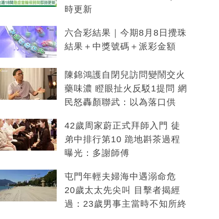
時更新
六合彩結果｜今期8月8日攪珠
結果＋中獎號碼＋派彩金額
陳錦鴻護自閉兒訪問變鬧交火
藥味濃 瞪眼扯火反駁1提問 網
民怒轟顏聯武：以為落口供
42歲周家蔚正式拜師入門 徒
弟中排行第10 跪地斟茶過程
曝光：多謝師傅
屯門年輕夫婦海中遇溺命危
20歲太太先尖叫 目擊者揭經
過：23歲男事主當時不知所終