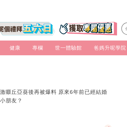
健康
專欄
世一體驗館
爸媽升呢學院
激啜丘亞葵後再被爆料 原來6年前已經結婚
小朋友？