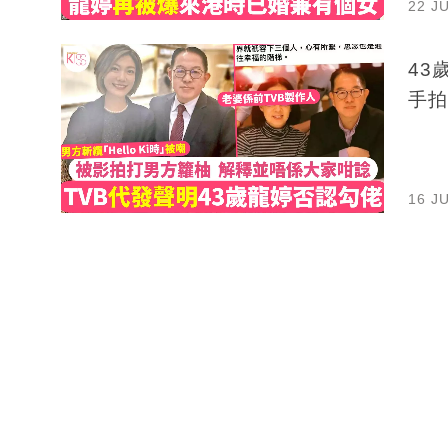
22 J
43
手拍
16 J