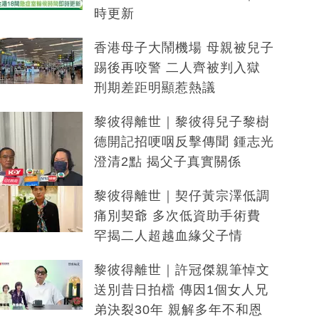
時更新
香港母子大鬧機場 母親被兒子
踢後再咬警 二人齊被判入獄
刑期差距明顯惹熱議
黎彼得離世｜黎彼得兒子黎樹
德開記招哽咽反擊傳聞 鍾志光
澄清2點 揭父子真實關係
黎彼得離世｜契仔黃宗澤低調
痛別契爺 多次低資助手術費
罕揭二人超越血緣父子情
黎彼得離世｜許冠傑親筆悼文
送別昔日拍檔 傳因1個女人兄
弟決裂30年 親解多年不和恩