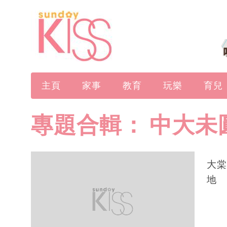
主頁
家事
教育
玩樂
育兒
專題合輯：
中大未
大棠
地