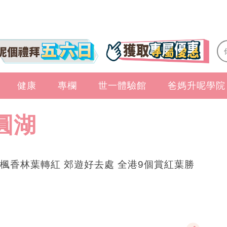
健康
專欄
世一體驗館
爸媽升呢學院
圓湖
楓香林葉轉紅 郊遊好去處 全港9個賞紅葉勝