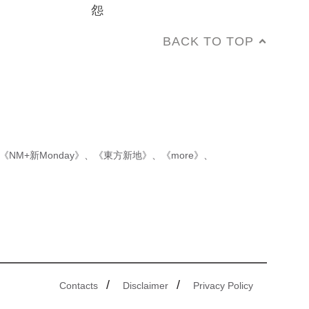
怨
BACK TO TOP
《NM+新Monday》
、
《東方新地》
、
《more》
、
/
/
Contacts
Disclaimer
Privacy Policy