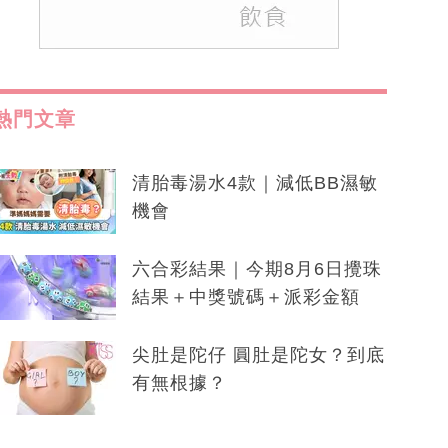
熱門文章
清胎毒湯水4款｜減低BB濕敏
機會
六合彩結果｜今期8月6日攪珠
結果＋中獎號碼＋派彩金額
尖肚是陀仔 圓肚是陀女？到底
有無根據？