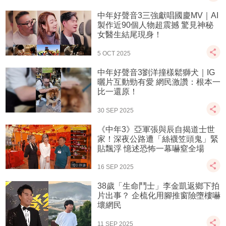
中年好聲音3三強獻唱國慶MV｜AI
製作近90個人物超震撼 驚見神秘
女醫生結尾現身！
5 OCT 2025
中年好聲音3劉洋撞樣鬆獅犬｜IG
曬片互動勁有愛 網民激讚：根本一
比一還原！
30 SEP 2025
《中年3》亞軍張與辰自揭道士世
家！深夜公路遭「絲襪笠頭鬼」緊
貼飄浮 憶述恐怖一幕嚇窒全場
16 SEP 2025
38歲「生命鬥士」李金凱返鄉下拍
片出事？ 企梳化用腳推窗險墮樓嚇
壞網民
11 SEP 2025