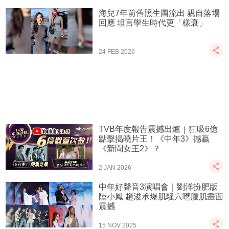
海兒7年前舊照生圖流出 親自落場
回應 坦言學生時代更「樣衰」
24 FEB 2026
TVB年度報告震撼出爐｜狂吸6億
點擊揭曉片王！《中年3》撼贏
《新聞女王2》？
2 JAN 2026
中年好聲音3演唱會｜劉洋扮肥版
陸小鳳 趙浚承爆肌騷六嚿腹肌畫面
震撼
15 NOV 2025