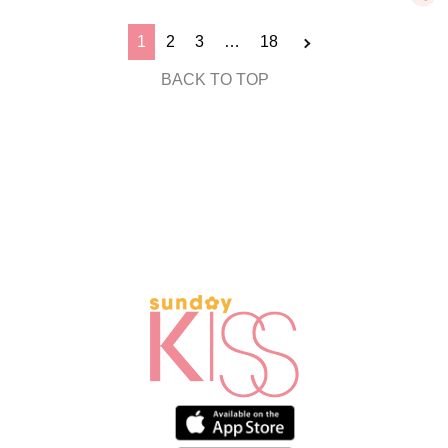
1
2
3
…
18
BACK TO TOP