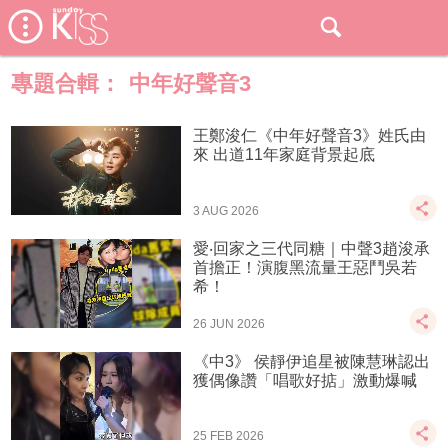
專題合輯：
中年好聲音3
王鄭浚仁《中年好聲音3》姓氏由
來 出道11年家庭背景起底
3 AUG 2026
愛‧回家之三代同糖｜中聲3趙浚承
首擔正！演腹黑流量王惡鬥吳若
希！
26 JUN 2026
《中3》 侯靜伊追星被陳慧琳認出
獲偶像讚「唱歌好掂」激動爆喊
25 FEB 2026