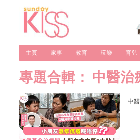
主頁
家事
教育
玩樂
育兒
專題合輯：
中醫治
中醫