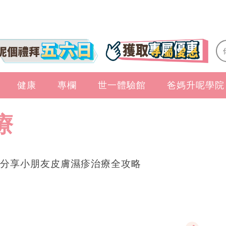
健康
專欄
世一體驗館
爸媽升呢學院
療
分享小朋友皮膚濕疹治療全攻略