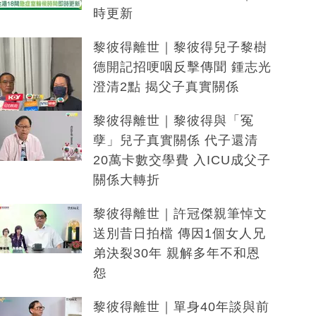
時更新
黎彼得離世｜黎彼得兒子黎樹
德開記招哽咽反擊傳聞 鍾志光
澄清2點 揭父子真實關係
黎彼得離世｜黎彼得與「冤
孽」兒子真實關係 代子還清
20萬卡數交學費 入ICU成父子
關係大轉折
黎彼得離世｜許冠傑親筆悼文
送別昔日拍檔 傳因1個女人兄
弟決裂30年 親解多年不和恩
怨
黎彼得離世｜單身40年談與前