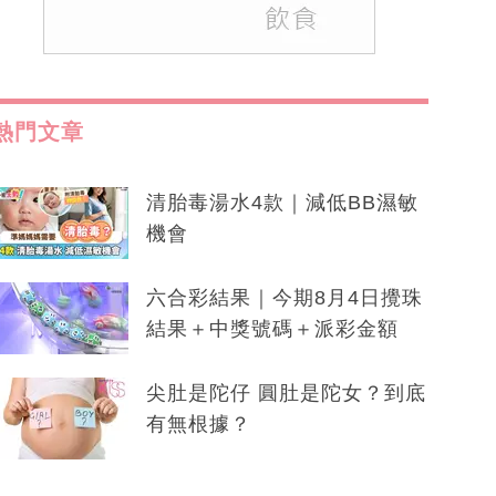
熱門文章
清胎毒湯水4款｜減低BB濕敏
機會
六合彩結果｜今期8月4日攪珠
結果＋中獎號碼＋派彩金額
尖肚是陀仔 圓肚是陀女？到底
有無根據？