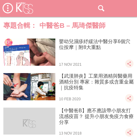
專題合輯：
中醫爸B – 馬琦傑醫師
嬰幼兒濕疹紓緩法中醫分享6個穴
位按摩｜附8大重點
17 NOV 2021
【武漢肺炎】工業用酒精與醫藥用
酒精分別 專家：雜質多或含重金屬
｜抗疫特集
10 FEB 2020
【中醫爸B】應不應該帶小朋友打
流感疫苗？ 提升小朋友免疫力食療
分享
13 NOV 2018