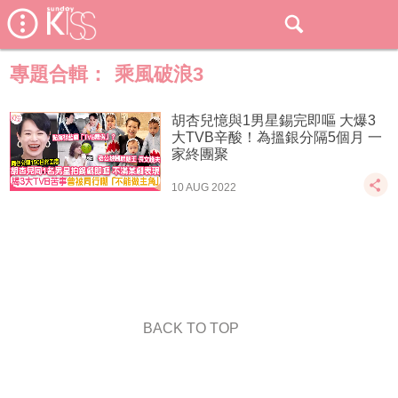
專題合輯：
乘風破浪3
胡杏兒憶與1男星錫完即嘔 大爆3
大TVB辛酸！為搵銀分隔5個月 一
家終團聚
10 AUG 2022
BACK TO TOP