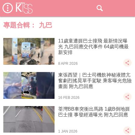
專題合輯：
九巴
11歲童遭捱巴士撞飛 最新情況曝
光 九巴回應交代事件 64歲司機最
新安排
8 APR 2026
東張西望｜巴士司機飲神秘液體亢
奮劇烈搖晃單手駕駛 乘客曝光危險
畫面 附九巴回應
16 FEB 2026
荃灣BB車突衝出馬路 1歲B倒地捱
巴士撞 事發經過曝光 附九巴回應
1 JAN 2026