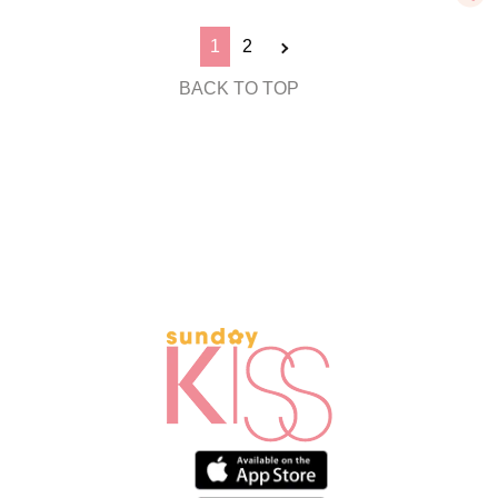
1
2
BACK TO TOP