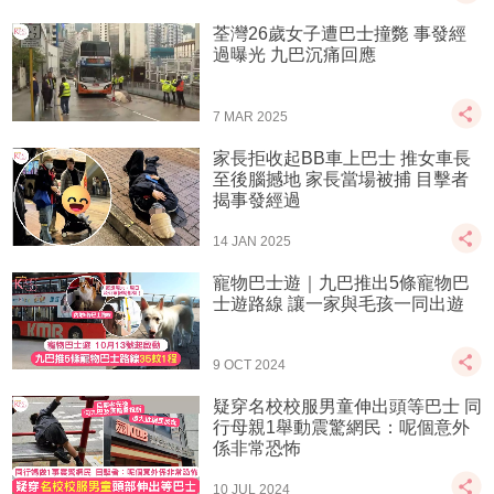
荃灣26歲女子遭巴士撞斃 事發經
過曝光 九巴沉痛回應
7 MAR 2025
家長拒收起BB車上巴士 推女車長
至後腦撼地 家長當場被捕 目擊者
揭事發經過
14 JAN 2025
寵物巴士遊｜九巴推出5條寵物巴
士遊路線 讓一家與毛孩一同出遊
9 OCT 2024
疑穿名校校服男童伸出頭等巴士 同
行母親1舉動震驚網民：呢個意外
係非常恐怖
10 JUL 2024