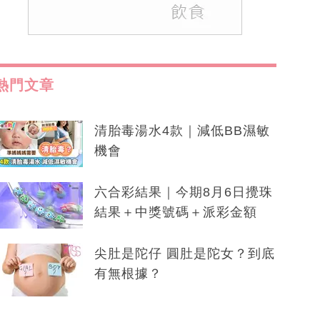
熱門文章
清胎毒湯水4款｜減低BB濕敏
機會
六合彩結果｜今期8月6日攪珠
結果＋中獎號碼＋派彩金額
尖肚是陀仔 圓肚是陀女？到底
有無根據？