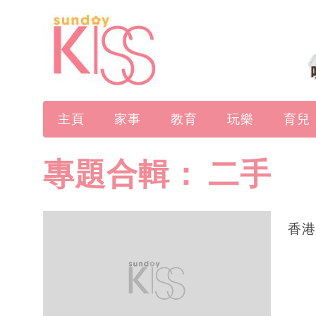
主頁
家事
教育
玩樂
育兒
專題合輯：
二手
香港