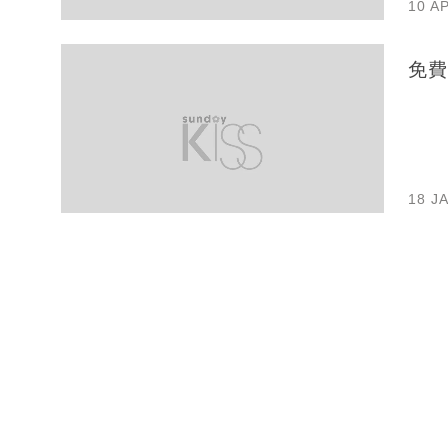
10 A
免費
18 J