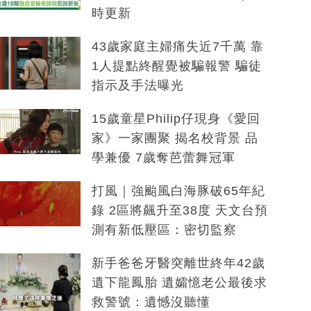
時更新
43歲家庭主婦痛失近7千萬 靠
1人提點終醒覺被騙報警 騙徒
指示及手法曝光
15歲童星Philip仔現身《愛回
家》一家團聚 揭名校背景 品
學兼優 7歲奪芭蕾舞冠軍
打風｜強颱風白海豚破65年紀
錄 2區將飆升至38度 天文台預
測有新低壓區：密切監察
新手爸爸牙醫突離世終年42歲
遺下龍鳳胎 遺孀憶老公最後求
救警號：遺憾沒聽懂