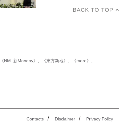
BACK TO TOP
《NM+新Monday》
、
《東方新地》
、
《more》
、
/
/
Contacts
Disclaimer
Privacy Policy