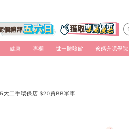
健康
專欄
世一體驗館
爸媽升呢學院
5大二手環保店 $20買BB單車