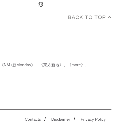
怨
BACK TO TOP
《NM+新Monday》
、
《東方新地》
、
《more》
、
/
/
Contacts
Disclaimer
Privacy Policy