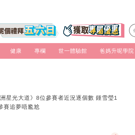
健康
專欄
世一體驗館
爸媽升呢學院
洲星光大道》8位參賽者近況逐個數 鍾雪瑩1
參賽追夢唔尷尬