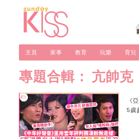
主頁
家事
教育
玩樂
育兒
專題合輯：
亢帥克
《亞
5歲