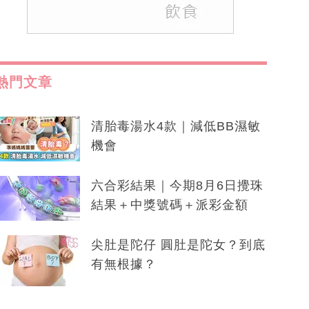
熱門文章
清胎毒湯水4款｜減低BB濕敏
機會
六合彩結果｜今期8月6日攪珠
結果＋中獎號碼＋派彩金額
尖肚是陀仔 圓肚是陀女？到底
有無根據？