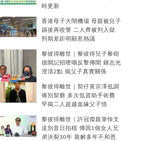
時更新
香港母子大鬧機場 母親被兒子
踢後再咬警 二人齊被判入獄
刑期差距明顯惹熱議
黎彼得離世｜黎彼得兒子黎樹
德開記招哽咽反擊傳聞 鍾志光
澄清2點 揭父子真實關係
黎彼得離世｜契仔黃宗澤低調
痛別契爺 多次低資助手術費
罕揭二人超越血緣父子情
黎彼得離世｜許冠傑親筆悼文
送別昔日拍檔 傳因1個女人兄
弟決裂30年 親解多年不和恩