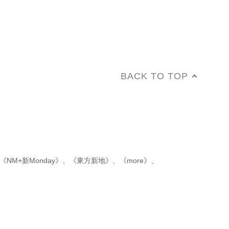
BACK TO TOP
《NM+新Monday》
、
《東方新地》
、
《more》
、