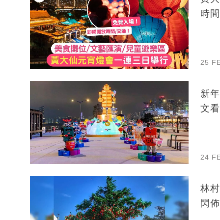
時間
25 F
新年
文看
24 F
林村
閃佈