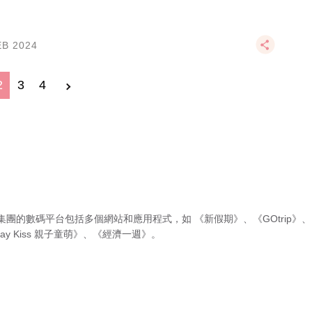
EB 2024
2
3
4
集團的數碼平台包括多個網站和應用程式，如
《新假期》
、
《GOtrip》
、
ay Kiss 親子童萌》
、
《經濟一週》
。