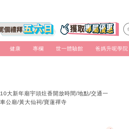
健康
專欄
世一體驗館
爸媽升呢學院
10大新年廟宇頭炷香開放時間/地點/交通一
車公廟/黃大仙祠/寶蓮禪寺