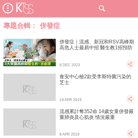
專題合輯：
併發症
併發症｜流感、新冠和RSV高峰期
高危人士最易中招 醫生教1招預防
8 DEC 2023
食安中心檢2款受李斯特菌污染的
芝士
19 APR 2019
流感累計奪352命 14歲女童併發嚴
重肺炎及心肌炎 情況嚴重
8 APR 2019