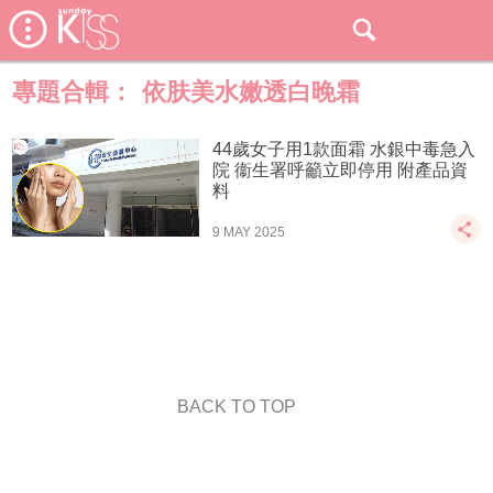
專題合輯：
依肤美水嫩透白晚霜
44歲女子用1款面霜 水銀中毒急入
院 衞生署呼籲立即停用 附產品資
料
9 MAY 2025
BACK TO TOP