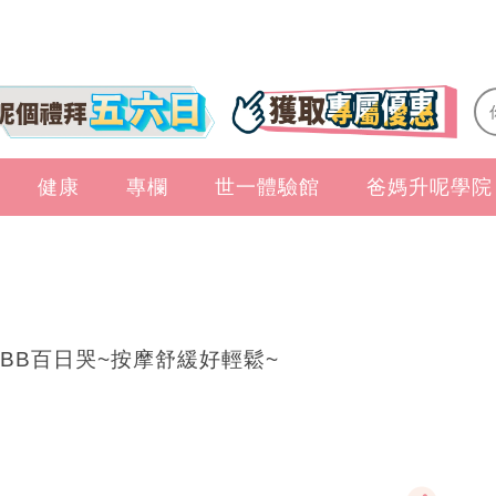
健康
專欄
世一體驗館
爸媽升呢學院
BB百日哭~按摩舒緩好輕鬆~