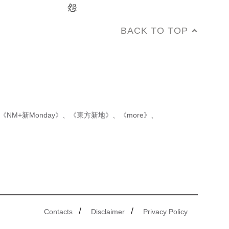
怨
BACK TO TOP
《NM+新Monday》
、
《東方新地》
、
《more》
、
/
/
Contacts
Disclaimer
Privacy Policy