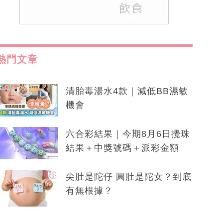
熱門文章
清胎毒湯水4款｜減低BB濕敏
機會
六合彩結果｜今期8月6日攪珠
結果＋中獎號碼＋派彩金額
尖肚是陀仔 圓肚是陀女？到底
有無根據？