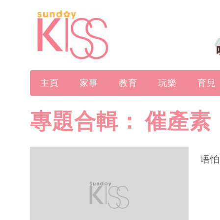
主頁
家事
教育
玩樂
育兒
專題合輯：
催產素
唔怕