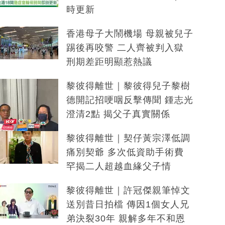
時更新
香港母子大鬧機場 母親被兒子
踢後再咬警 二人齊被判入獄
刑期差距明顯惹熱議
黎彼得離世｜黎彼得兒子黎樹
德開記招哽咽反擊傳聞 鍾志光
澄清2點 揭父子真實關係
黎彼得離世｜契仔黃宗澤低調
痛別契爺 多次低資助手術費
罕揭二人超越血緣父子情
黎彼得離世｜許冠傑親筆悼文
送別昔日拍檔 傳因1個女人兄
弟決裂30年 親解多年不和恩