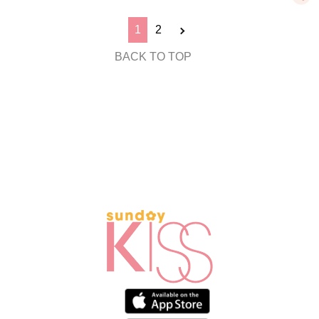
1
2
BACK TO TOP