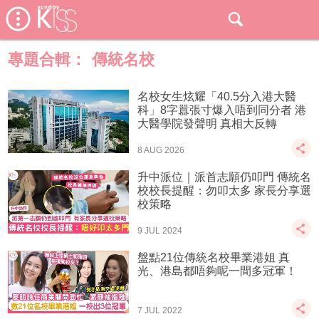
專題合輯：
傳統名校
名校女生炫耀「40.5分入港大醫
科」8字囂張寸爆入唔到同分者 港
大醫學院發聲明 真相大反轉
8 AUG 2026
升中派位｜派首志願仍叩門 傳統名
校校長提醒：勿叩太多 家長分享選
校策略
9 JUL 2024
盤點21位傳統名校畢業港姐 真
光、港島都唔夠呢一間多冠軍！
7 JUL 2022