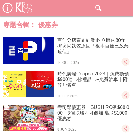
專題合輯：
優惠券
百佳分店宣布結業 屹立區內30年
街坊揭執笠原因「根本百佳已放棄
咗佢」
16 OCT 2025
時代廣場Coupon 2023｜免費換領
$900連卡佛禮品卡+免費泊車｜附
商戶名單
10 FEB 2025
壽司郎優惠券｜SUSHIRO派$68,0
00！3個步驟即可參加 贏取$1000
優惠券
8 JUN 2023