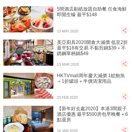
5間酒店剔紙放題自助餐 任食海鮮
即開生蠔 最平$148
13 MAY 2020
美亞廚具2020開倉大減價 低至2折
最平$18有交易 不黏煎鍋$39＋不
銹鋼單柄鍋$49
13 MAR 2020
HKTVmall周年慶大減價 1蚊鮑魚
＋1折罐頭＋半價清潔用品
25 FEB 2020
【新年好去處2020】本港3間親子
酒店優惠 最平$500房包早晚餐＋6
點退房
16 JAN 2020