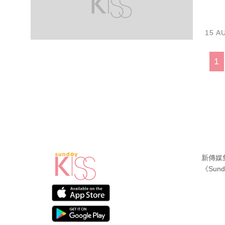
15 A
1
新傳媒
《Sund