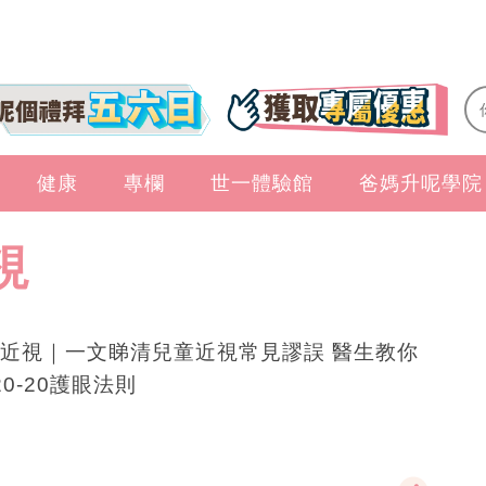
健康
專欄
世一體驗館
爸媽升呢學院
視
近視｜一文睇清兒童近視常見謬誤 醫生教你
-20-20護眼法則