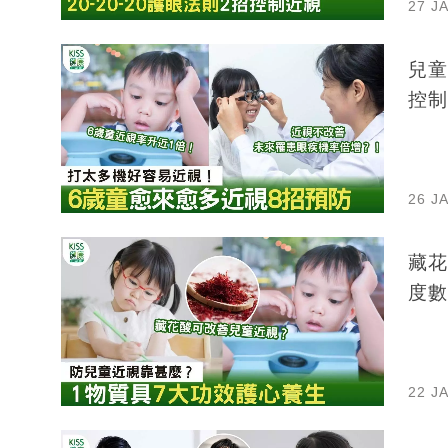
27 J
兒童
控制
26 J
藏花
度數
22 J