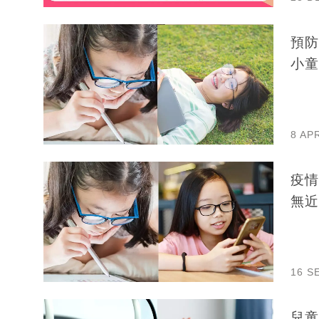
預防
小童
8 AP
疫情
無近
16 S
兒童