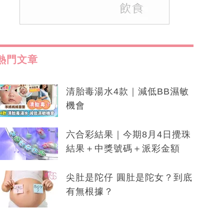
熱門文章
清胎毒湯水4款｜減低BB濕敏
機會
六合彩結果｜今期8月4日攪珠
結果＋中獎號碼＋派彩金額
尖肚是陀仔 圓肚是陀女？到底
有無根據？