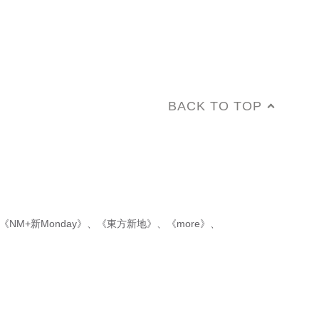
BACK TO TOP
《NM+新Monday》
、
《東方新地》
、
《more》
、