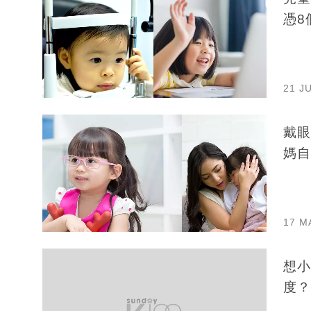
憑8
21 J
戴眼
媽自
17 M
想小
度？