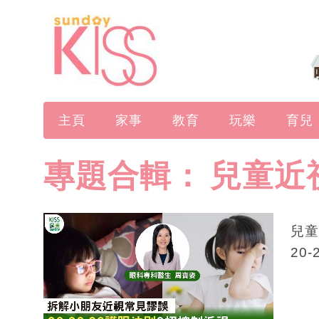
主頁
家事
教育
玩樂
育兒
專題合輯：
兒童近
兒童
20