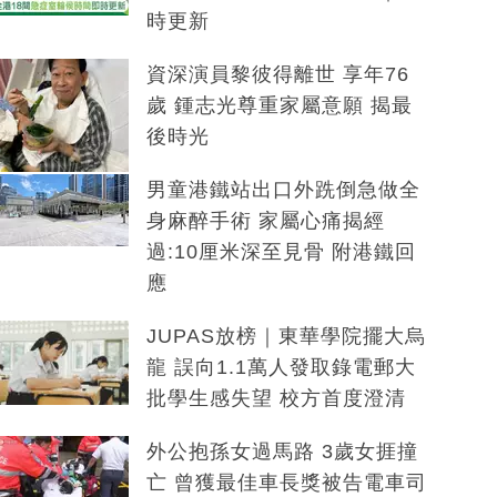
時更新
資深演員黎彼得離世 享年76
歲 鍾志光尊重家屬意願 揭最
後時光
男童港鐵站出口外跣倒急做全
身麻醉手術 家屬心痛揭經
過:10厘米深至見骨 附港鐵回
應
JUPAS放榜｜東華學院擺大烏
龍 誤向1.1萬人發取錄電郵大
批學生感失望 校方首度澄清
外公抱孫女過馬路 3歲女捱撞
亡 曾獲最佳車長獎被告電車司