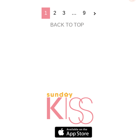
1
2
3
…
9
BACK TO TOP