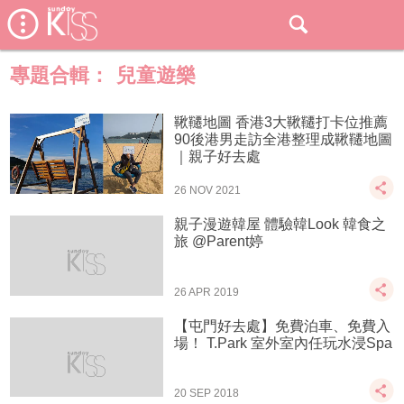
專題合輯：
兒童遊樂
鞦韆地圖 香港3大鞦韆打卡位推薦
90後港男走訪全港整理成鞦韆地圖
｜親子好去處
26 NOV 2021
親子漫遊韓屋 體驗韓Look 韓食之
旅 @Parent婷
26 APR 2019
【屯門好去處】免費泊車、免費入
場！ T.Park 室外室內任玩水浸Spa
20 SEP 2018