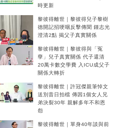
時更新
黎彼得離世｜黎彼得兒子黎樹
德開記招哽咽反擊傳聞 鍾志光
澄清2點 揭父子真實關係
黎彼得離世｜黎彼得與「冤
孽」兒子真實關係 代子還清
20萬卡數交學費 入ICU成父子
關係大轉折
黎彼得離世｜許冠傑親筆悼文
送別昔日拍檔 傳因1個女人兄
弟決裂30年 親解多年不和恩
怨
黎彼得離世｜單身40年談與前