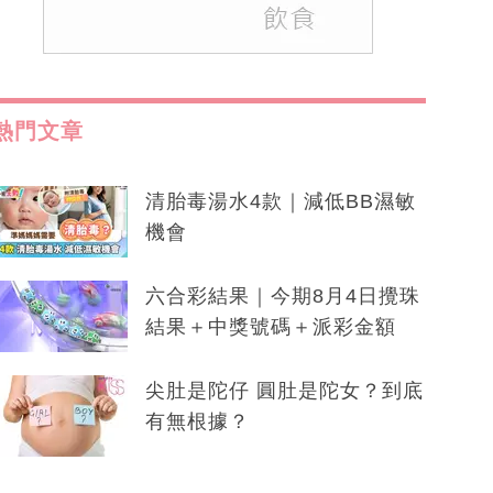
熱門文章
清胎毒湯水4款｜減低BB濕敏
機會
六合彩結果｜今期8月4日攪珠
結果＋中獎號碼＋派彩金額
尖肚是陀仔 圓肚是陀女？到底
有無根據？