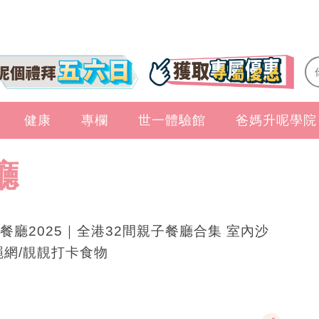
健康
專欄
世一體驗館
爸媽升呢學院
廳
餐廳2025｜全港32間親子餐廳合集 室內沙
繩網/靚靚打卡食物