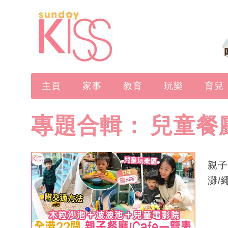
主頁
家事
教育
玩樂
育兒
專題合輯：
兒童餐
親子
灘/