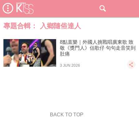
專題合輯：
入鄉隨俗達人
8點直樂｜外國人挑戰唱廣東歌 致
敬《獎門人》估歌仔 句句走音笑到
肚痛
3 JUN 2026
BACK TO TOP