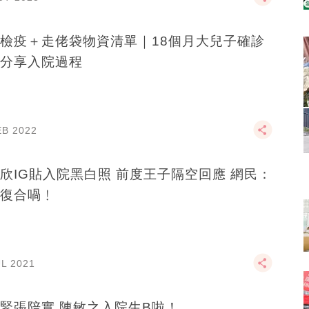
檢疫＋走佬袋物資清單｜18個月大兒子確診
分享入院過程
EB 2022
欣IG貼入院黑白照 前度王子隔空回應 網民：
復合喎﹗
UL 2021
緊張陪實 陳敏之入院生B啦！