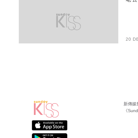
20 D
新傳媒
《Sund