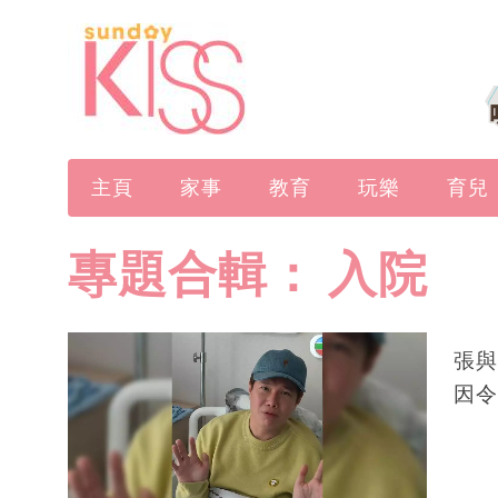
主頁
家事
教育
玩樂
育兒
專題合輯：
入院
張與
因令