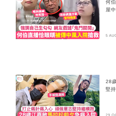
何伯
屋中
5 AU
28歲
堅持
29 O