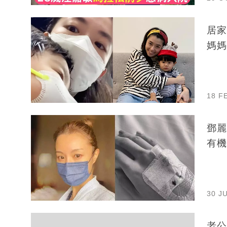
居家
媽媽
18 F
鄧麗
有機
30 J
老公