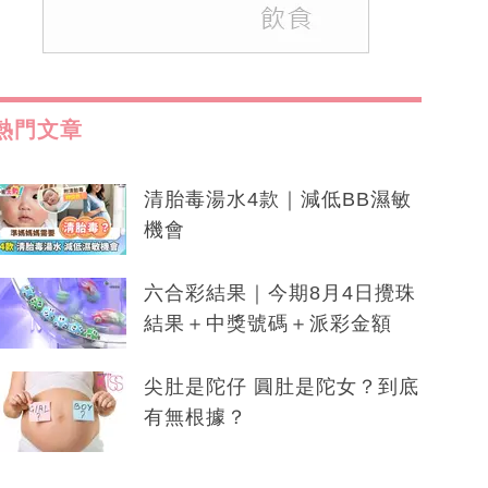
熱門文章
清胎毒湯水4款｜減低BB濕敏
機會
六合彩結果｜今期8月4日攪珠
結果＋中獎號碼＋派彩金額
尖肚是陀仔 圓肚是陀女？到底
有無根據？