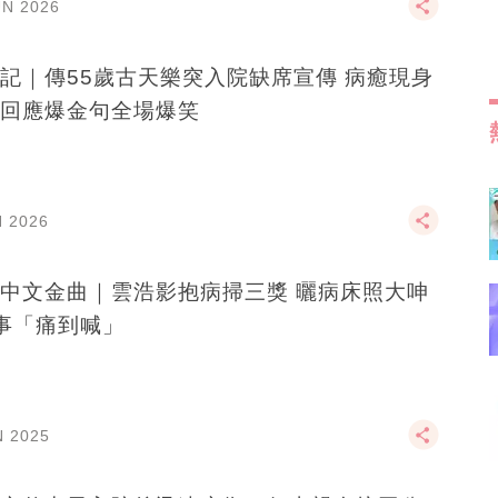
UN 2026
記｜傳55歲古天樂突入院缺席宣傳 病癒現身
回應爆金句全場爆笑
N 2026
中文金曲｜雲浩影抱病掃三獎 曬病床照大呻
事「痛到喊」
N 2025