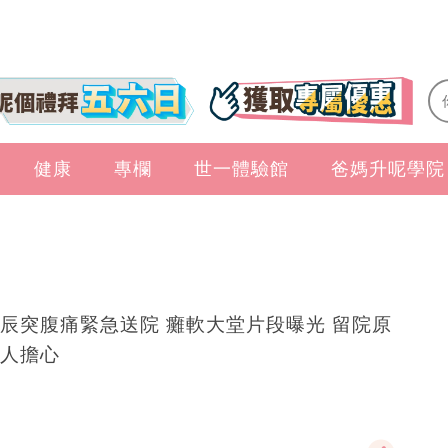
健康
專欄
世一體驗館
爸媽升呢學院
辰突腹痛緊急送院 癱軟大堂片段曝光 留院原
人擔心