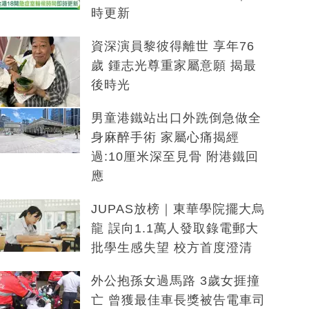
時更新
資深演員黎彼得離世 享年76
歲 鍾志光尊重家屬意願 揭最
後時光
男童港鐵站出口外跣倒急做全
身麻醉手術 家屬心痛揭經
過:10厘米深至見骨 附港鐵回
應
JUPAS放榜｜東華學院擺大烏
龍 誤向1.1萬人發取錄電郵大
批學生感失望 校方首度澄清
外公抱孫女過馬路 3歲女捱撞
亡 曾獲最佳車長獎被告電車司