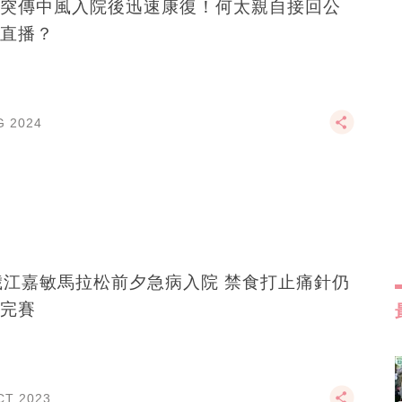
突傳中風入院後迅速康復！何太親自接回公
直播？
G 2024
江嘉敏馬拉松前夕急病入院 禁食打止痛針仍
完賽
CT 2023