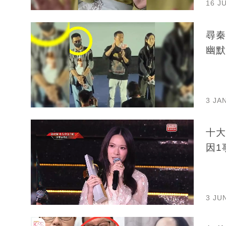
16 J
尋秦
幽默
3 JA
十大
因1
3 JU