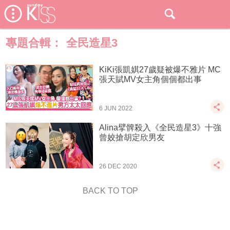
專題合輯：
全民造星3
KiKi張凱娸27歲疑被爆不雅片 MC
張天賦MV女主角個個都出事
6 JUN 2022
Alina擘髀殺入《全民造星3》十強
曾姣搶胡定欣男友
26 DEC 2020
BACK TO TOP