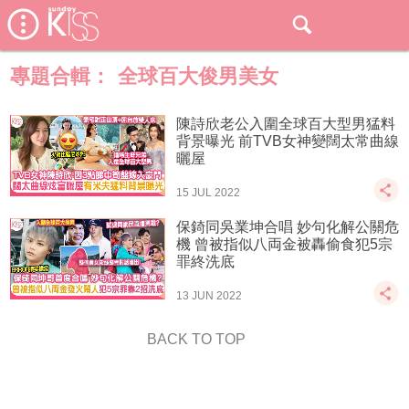
專題合輯：
全球百大俊男美女
陳詩欣老公入圍全球百大型男猛料
背景曝光 前TVB女神變闊太常曲線
曬屋
15 JUL 2022
保錡同吳業坤合唱 妙句化解公關危
機 曾被指似八両金被轟偷食犯5宗
罪終洗底
13 JUN 2022
BACK TO TOP