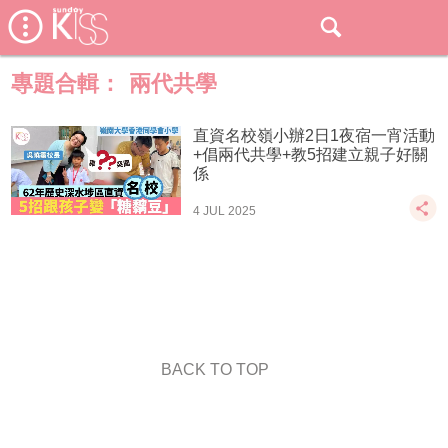
專題合輯：
兩代共學
直資名校嶺小辦2日1夜宿一宵活動
+倡兩代共學+教5招建立親子好關
係
4 JUL 2025
BACK TO TOP