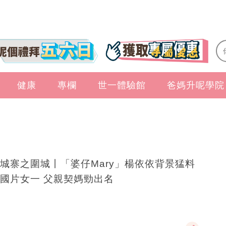
健康
專欄
世一體驗館
爸媽升呢學院
城寨之圍城丨「婆仔Mary」楊依依背景猛料
國片女一 父親契媽勁出名