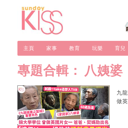
主頁
家事
教育
玩樂
育兒
專題合輯：
八姨婆
九龍
做英