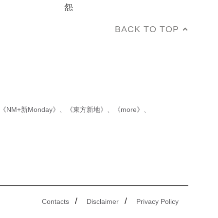
怨
BACK TO TOP
《NM+新Monday》
、
《東方新地》
、
《more》
、
/
/
Contacts
Disclaimer
Privacy Policy