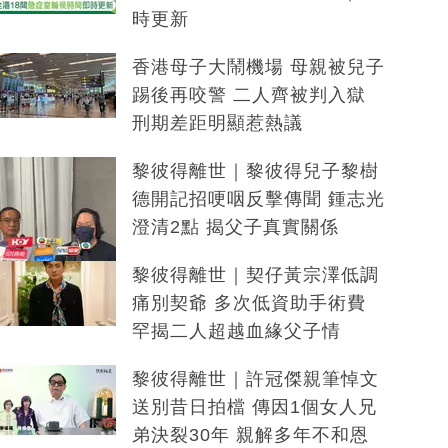
時更新
香港母子大鬧機場 母親被兒子
踢後再咬警 二人齊被判入獄
刑期差距明顯惹熱議
黎彼得離世｜黎彼得兒子黎樹
德開記招哽咽反擊傳聞 鍾志光
澄清2點 揭父子真實關係
黎彼得離世｜契仔黃宗澤低調
痛別契爺 多次低資助手術費
罕揭二人超越血緣父子情
黎彼得離世｜許冠傑親筆悼文
送別昔日拍檔 傳因1個女人兄
弟決裂30年 親解多年不和恩