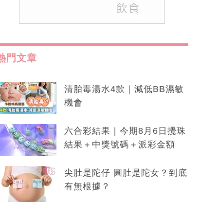
熱門文章
清胎毒湯水4款｜減低BB濕敏
機會
六合彩結果｜今期8月6日攪珠
結果＋中獎號碼＋派彩金額
尖肚是陀仔 圓肚是陀女？到底
有無根據？