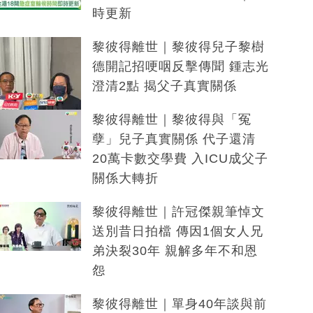
時更新
黎彼得離世｜黎彼得兒子黎樹
德開記招哽咽反擊傳聞 鍾志光
澄清2點 揭父子真實關係
黎彼得離世｜黎彼得與「冤
孽」兒子真實關係 代子還清
20萬卡數交學費 入ICU成父子
關係大轉折
黎彼得離世｜許冠傑親筆悼文
送別昔日拍檔 傳因1個女人兄
弟決裂30年 親解多年不和恩
怨
黎彼得離世｜單身40年談與前