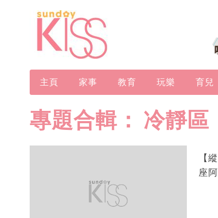
主頁
家事
教育
玩樂
育兒
專題合輯：
冷靜區
【縱
座阿