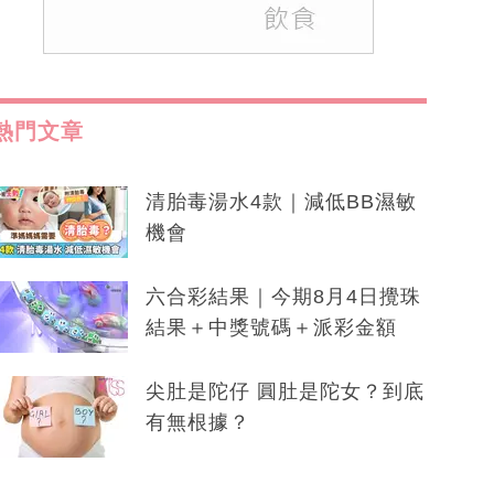
熱門文章
清胎毒湯水4款｜減低BB濕敏
機會
六合彩結果｜今期8月4日攪珠
結果＋中獎號碼＋派彩金額
尖肚是陀仔 圓肚是陀女？到底
有無根據？