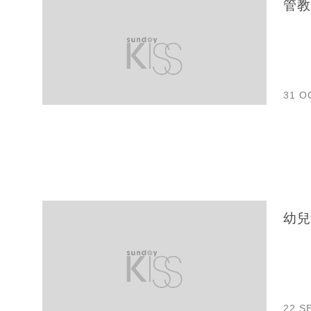
管教
31 O
幼兒
22 S