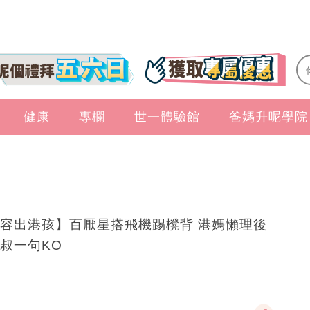
健康
專欄
世一體驗館
爸媽升呢學院
容出港孩】百厭星搭飛機踢櫈背 港媽懶理後
叔一句KO