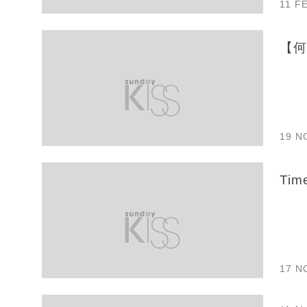
11 F
【何
19 N
Ti
17 N