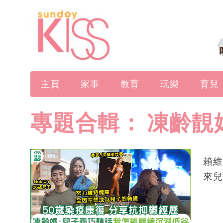
主頁
家事
教育
玩樂
育兒
專題合輯：
凍齡靚
賴維
來兒