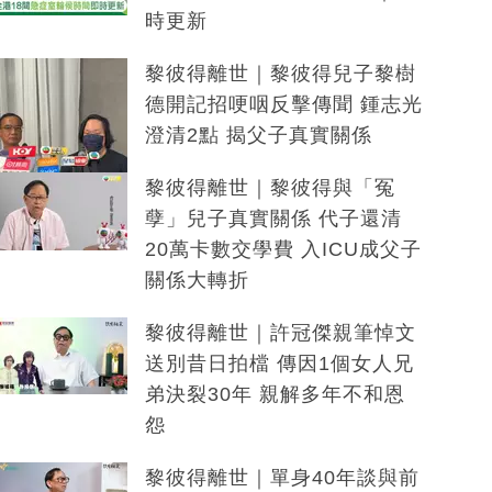
時更新
黎彼得離世｜黎彼得兒子黎樹
德開記招哽咽反擊傳聞 鍾志光
澄清2點 揭父子真實關係
黎彼得離世｜黎彼得與「冤
孽」兒子真實關係 代子還清
20萬卡數交學費 入ICU成父子
關係大轉折
黎彼得離世｜許冠傑親筆悼文
送別昔日拍檔 傳因1個女人兄
弟決裂30年 親解多年不和恩
怨
黎彼得離世｜單身40年談與前