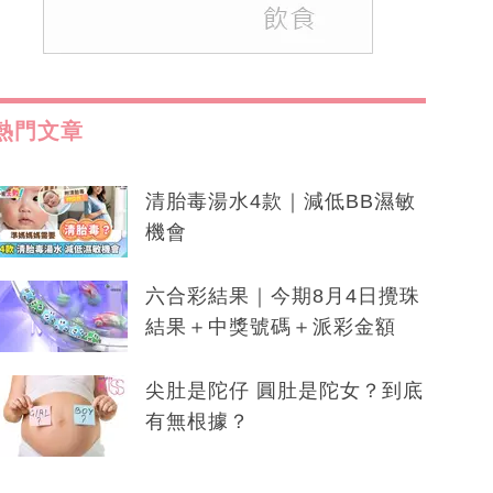
熱門文章
清胎毒湯水4款｜減低BB濕敏
機會
六合彩結果｜今期8月4日攪珠
結果＋中獎號碼＋派彩金額
尖肚是陀仔 圓肚是陀女？到底
有無根據？