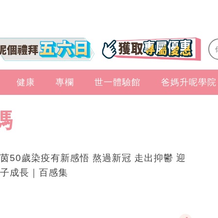
健康
專欄
世一體驗館
爸媽升呢學院
媽
茵50歲染疫有新感悟 熬過新冠 走出抑鬱 迎
子成長｜百感集