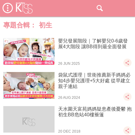
專題合輯：
初生
嬰兒發展階段｜了解嬰兒0-6歲發
展4大階段 讓BB得到最全面發展
26 JUN 2025
袋鼠式護理｜世衛推薦新手媽媽必
知4步嬰兒護理+5大好處 從早建立
親子連結
26 AUG 2024
天水圍天富苑媽媽疑患產後憂鬱 抱
初生BB危站40樓簷篷
20 DEC 2018