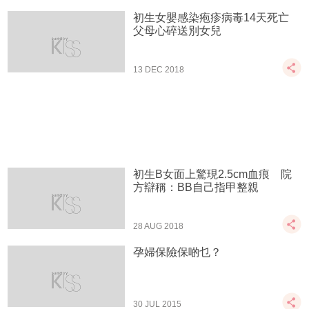
初生女嬰感染疱疹病毒14天死亡
父母心碎送別女兒
13 DEC 2018
初生B女面上驚現2.5cm血痕 院
方辯稱：BB自己指甲整親
28 AUG 2018
孕婦保險保啲乜？
30 JUL 2015