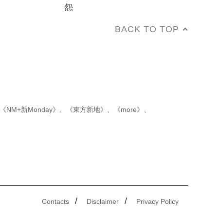
怨
BACK TO TOP
《NM+新Monday》
、
《東方新地》
、
《more》
、
/
/
Contacts
Disclaimer
Privacy Policy