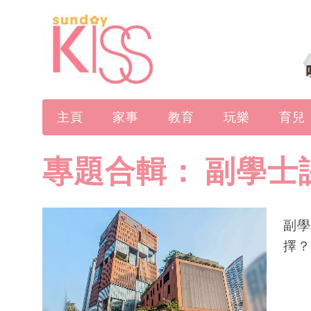
主頁
家事
教育
玩樂
育兒
專題合輯：
副學士
副學
擇？