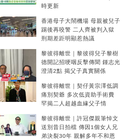
時更新
香港母子大鬧機場 母親被兒子
踢後再咬警 二人齊被判入獄
刑期差距明顯惹熱議
黎彼得離世｜黎彼得兒子黎樹
德開記招哽咽反擊傳聞 鍾志光
澄清2點 揭父子真實關係
黎彼得離世｜契仔黃宗澤低調
痛別契爺 多次低資助手術費
罕揭二人超越血緣父子情
黎彼得離世｜許冠傑親筆悼文
送別昔日拍檔 傳因1個女人兄
弟決裂30年 親解多年不和恩