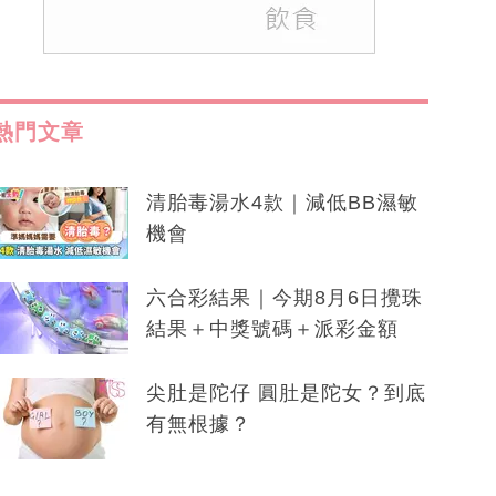
熱門文章
清胎毒湯水4款｜減低BB濕敏
機會
六合彩結果｜今期8月6日攪珠
結果＋中獎號碼＋派彩金額
尖肚是陀仔 圓肚是陀女？到底
有無根據？