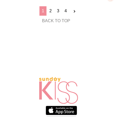
1
2
3
4
BACK TO TOP