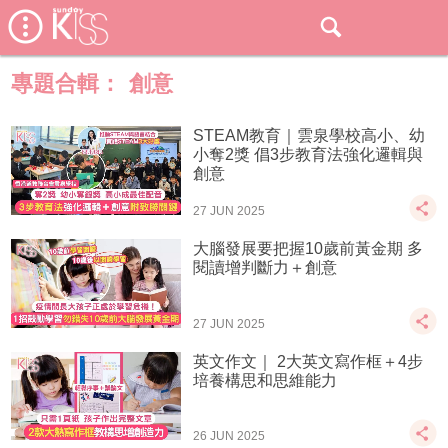
專題合輯：
創意
STEAM教育｜雲泉學校高小、幼
小奪2獎 倡3步教育法強化邏輯與
創意
27 JUN 2025
大腦發展要把握10歲前黃金期 多
閱讀增判斷力＋創意
27 JUN 2025
英文作文｜ 2大英文寫作框＋4步
培養構思和思維能力
26 JUN 2025