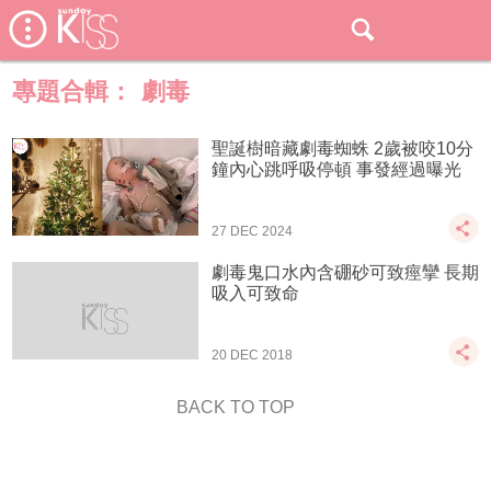
專題合輯：
劇毒
聖誕樹暗藏劇毒蜘蛛 2歲被咬10分
鐘內心跳呼吸停頓 事發經過曝光
27 DEC 2024
劇毒鬼口水內含硼砂可致痙攣 長期
吸入可致命
20 DEC 2018
BACK TO TOP