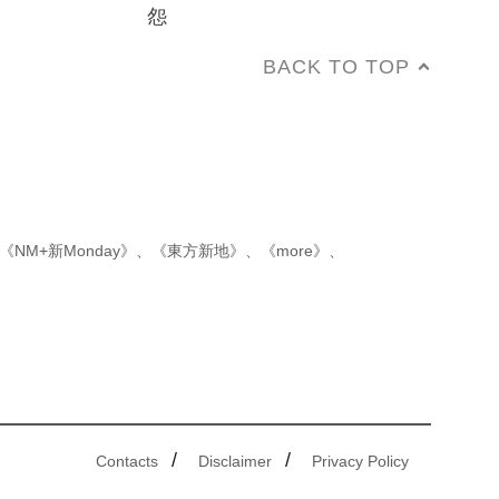
怨
BACK TO TOP
《NM+新Monday》
、
《東方新地》
、
《more》
、
/
/
Contacts
Disclaimer
Privacy Policy