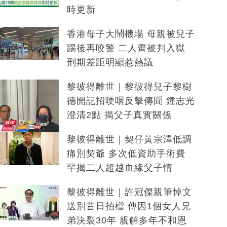
時更新
香港母子大鬧機場 母親被兒子
踢後再咬警 二人齊被判入獄
刑期差距明顯惹熱議
黎彼得離世｜黎彼得兒子黎樹
德開記招哽咽反擊傳聞 鍾志光
澄清2點 揭父子真實關係
黎彼得離世｜契仔黃宗澤低調
痛別契爺 多次低資助手術費
罕揭二人超越血緣父子情
黎彼得離世｜許冠傑親筆悼文
送別昔日拍檔 傳因1個女人兄
弟決裂30年 親解多年不和恩