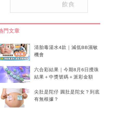
熱門文章
清胎毒湯水4款｜減低BB濕敏
機會
六合彩結果｜今期8月6日攪珠
結果＋中獎號碼＋派彩金額
尖肚是陀仔 圓肚是陀女？到底
有無根據？