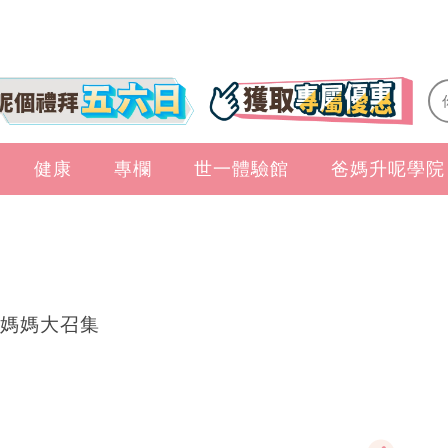
健康
專欄
世一體驗館
爸媽升呢學院
媽媽大召集