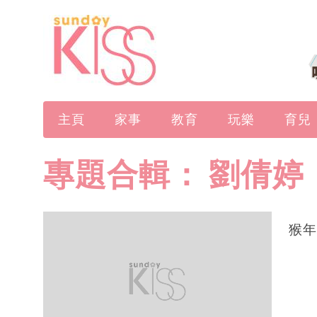
主頁
家事
教育
玩樂
育兒
專題合輯：
劉倩婷
猴年