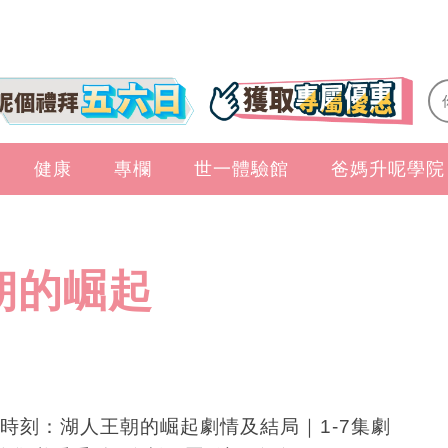
健康
專欄
世一體驗館
爸媽升呢學院
朝的崛起
時刻：湖人王朝的崛起劇情及結局｜1-7集劇