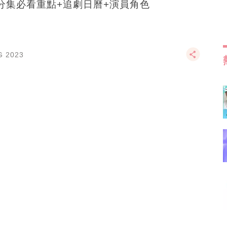
分集必看重點+追劇日曆+演員角色
G 2023