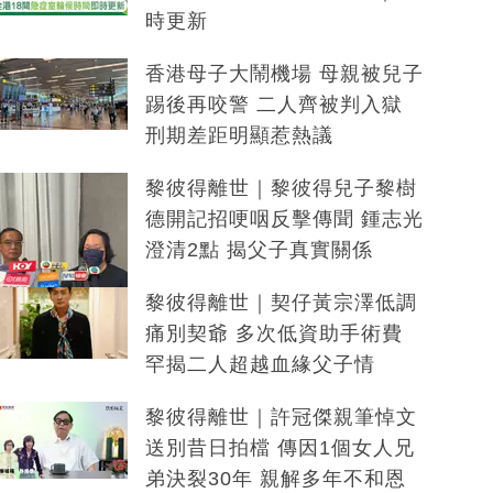
時更新
香港母子大鬧機場 母親被兒子
踢後再咬警 二人齊被判入獄
刑期差距明顯惹熱議
黎彼得離世｜黎彼得兒子黎樹
德開記招哽咽反擊傳聞 鍾志光
澄清2點 揭父子真實關係
黎彼得離世｜契仔黃宗澤低調
痛別契爺 多次低資助手術費
罕揭二人超越血緣父子情
黎彼得離世｜許冠傑親筆悼文
送別昔日拍檔 傳因1個女人兄
弟決裂30年 親解多年不和恩