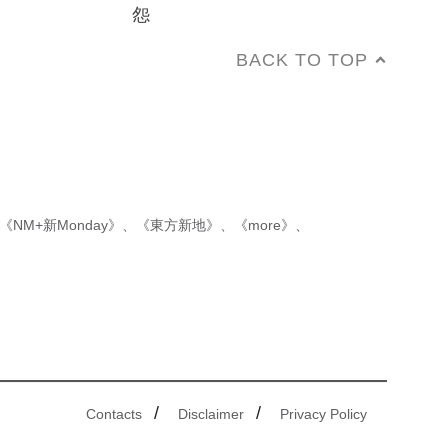
怨
BACK TO TOP
《NM+新Monday》
、
《東方新地》
、
《more》
、
/
/
Contacts
Disclaimer
Privacy Policy