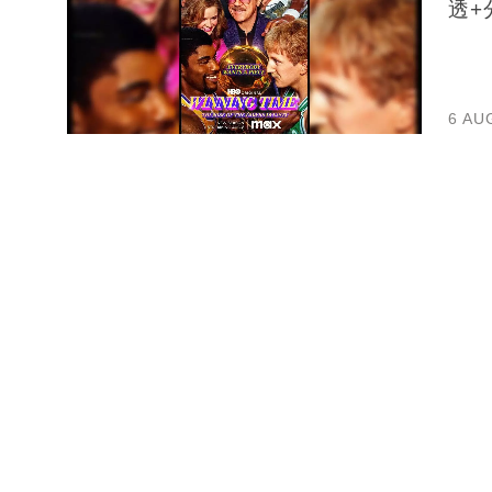
透+
6 AU