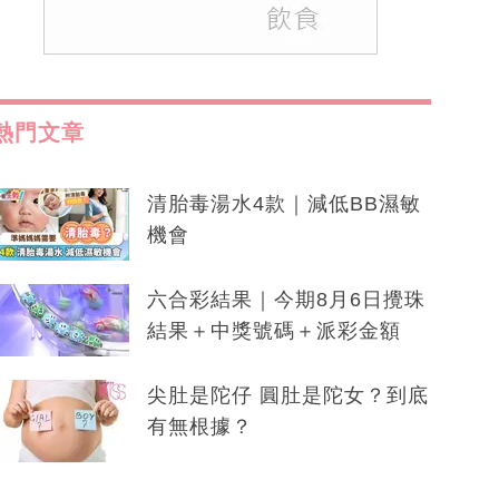
熱門文章
清胎毒湯水4款｜減低BB濕敏
機會
六合彩結果｜今期8月6日攪珠
結果＋中獎號碼＋派彩金額
尖肚是陀仔 圓肚是陀女？到底
有無根據？