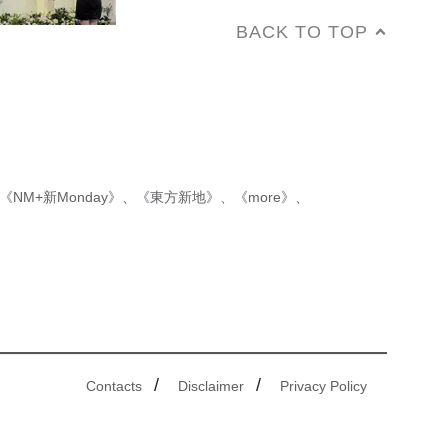
BACK TO TOP
《NM+新Monday》
、
《東方新地》
、
《more》
、
/
/
Contacts
Disclaimer
Privacy Policy