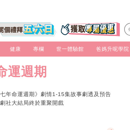
健康
專欄
世一體驗館
爸媽升呢學院
命運週期
七年命運週期》劇情1-15集故事劇透及預告
劇社大結局終於重聚開戲