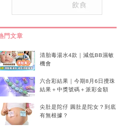
熱門文章
清胎毒湯水4款｜減低BB濕敏
機會
六合彩結果｜今期8月6日攪珠
結果＋中獎號碼＋派彩金額
尖肚是陀仔 圓肚是陀女？到底
有無根據？