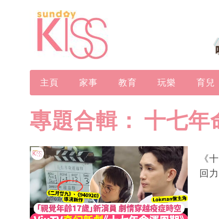
主頁
家事
教育
玩樂
育兒
專題合輯：
十七年
《十
回力