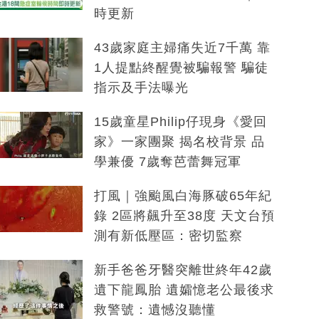
時更新
43歲家庭主婦痛失近7千萬 靠
1人提點終醒覺被騙報警 騙徒
指示及手法曝光
15歲童星Philip仔現身《愛回
家》一家團聚 揭名校背景 品
學兼優 7歲奪芭蕾舞冠軍
打風｜強颱風白海豚破65年紀
錄 2區將飆升至38度 天文台預
測有新低壓區：密切監察
新手爸爸牙醫突離世終年42歲
遺下龍鳳胎 遺孀憶老公最後求
救警號：遺憾沒聽懂