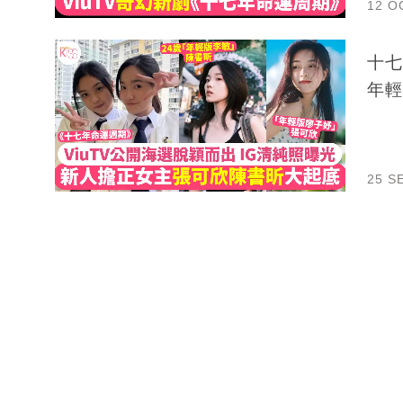
12 O
十七
年輕
25 S