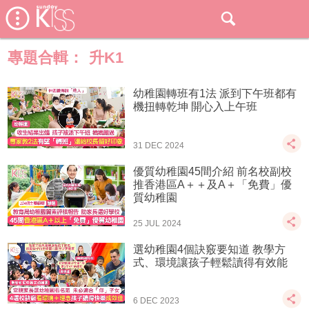
專題合輯：
升K1
幼稚園轉班有1法 派到下午班都有
機扭轉乾坤 開心入上午班
31 DEC 2024
優質幼稚園45間介紹 前名校副校
推香港區A＋＋及A＋「免費」優
質幼稚園
25 JUL 2024
選幼稚園4個訣竅要知道 教學方
式、環境讓孩子輕鬆讀得有效能
6 DEC 2023