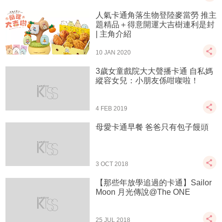
人氣卡通角落生物登陸麥當勞 推主
題精品＋得意開運大吉樹連利是封
| 主角介紹
10 JAN 2020
3歲女童戲院大大聲播卡通 自私媽
縱容女兒：小朋友係咁㗎啦！
4 FEB 2019
母愛卡通早餐 爸爸只有包子饅頭
3 OCT 2018
【那些年放學追過的卡通】Sailor
Moon 月光傳說@The ONE
25 JUL 2018