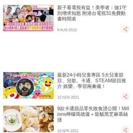
親子看電視有益！美學者：做1守
則增求知慾 附港台電視31免費動
畫時間表
8 AUG 2022
最新24小時兒童專區 5大兒童節
目、兒歌、卡通、STEAM節目推
介 娛樂、學習兩兼備！
15 NOV 2021
9款卡通甜品零失敗食譜公開！Mill
ions檸檬瑪德蓮＋龍貓黑芝麻慕絲
撻
16 APR 2021