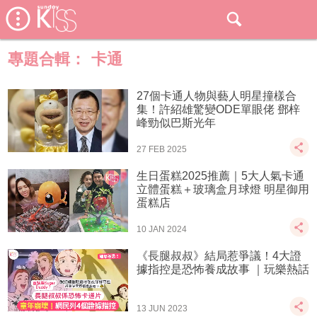
專題合輯：
卡通
27個卡通人物與藝人明星撞樣合
集！許紹雄驚變ODE單眼佬 鄧梓
峰勁似巴斯光年
27 FEB 2025
生日蛋糕2025推薦｜5大人氣卡通
立體蛋糕＋玻璃盒月球燈 明星御用
蛋糕店
10 JAN 2024
《長腿叔叔》結局惹爭議！4大證
據指控是恐怖養成故事 ｜玩樂熱話
13 JUN 2023