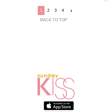
1
2
3
4
BACK TO TOP