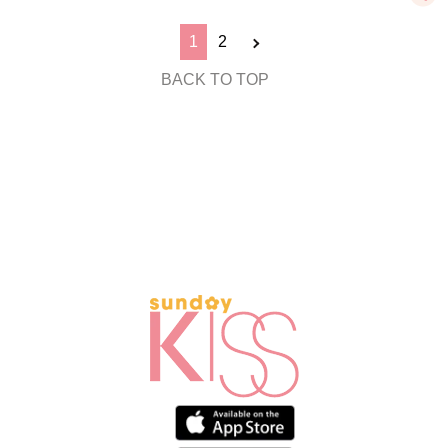
1
2
BACK TO TOP