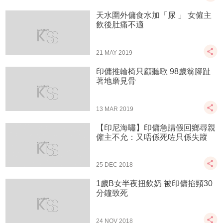
天水圍外傭食水加「尿 」 女僱主
飲後肚痛不適
21 MAY 2019
印傭推輪椅只顧聽歌 98歲翁腳趾
著地磨見骨
13 MAR 2019
【印尼海嘯】印傭急請假回鄉尋親
僱主不允：又唔係死咗只係失蹤
25 DEC 2018
1歲B女半夜扭飲奶 被印傭掐頸30
分鐘致死
24 NOV 2018