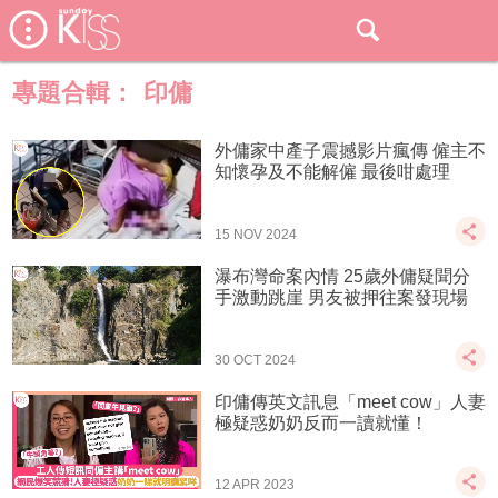
專題合輯：
印傭
外傭家中產子震撼影片瘋傳 僱主不
知懷孕及不能解僱 最後咁處理
15 NOV 2024
瀑布灣命案內情 25歲外傭疑聞分
手激動跳崖 男友被押往案發現場
30 OCT 2024
印傭傳英文訊息「meet cow」人妻
極疑惑奶奶反而一讀就懂！
12 APR 2023