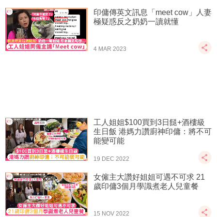
印傭傳英文訊息「meet cow」人妻
極疑惑反之奶奶一讀就懂
4 MAR 2023
工人姐姐$100買到3日餸+酒樓級
生日飯 港媽力讚廚神印傭：將不可
能變可能
19 DEC 2022
女僱主大讚好姐姐可遇不可求 21
歲印傭3個月學識煮老人兒童餐
15 NOV 2022