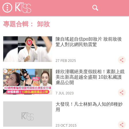
專題合輯：
卸妝
陳自瑤超自信po卸妝片 妝前妝後
驚人對比網民勁震驚
27 FEB 2025
鍾欣潼曬絕美度假靚相！素顏上鏡
美出新高超越全盛期 10款私藏護
膚品公開
7 JUL 2023
大發現！凡士林鮮為人知的8種妙
用
23 OCT 2015