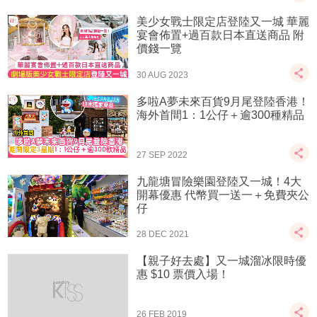
美少女戰士限定店登陸又一城 華麗
宴會佈置+過百款日本直送商品 附
價錢一覽
30 AUG 2023
多啦A夢未來百貨9月尾登陸香港！
海外首間1：1公仔＋逾300種精品
27 SEP 2022
九龍塘冒險樂園登陸又一城！4大
開幕優惠 代幣買一送一＋免費夾公
仔
28 DEC 2021
【親子好去處】又一城溜冰限時優
惠 $10 票價入場！
26 FEB 2019