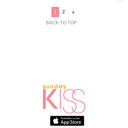
1
2
BACK TO TOP