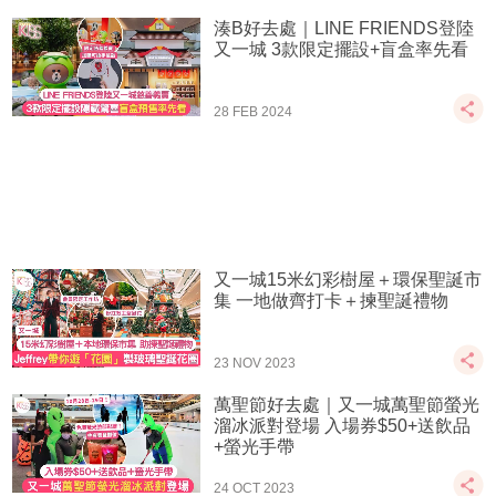
湊B好去處｜LINE FRIENDS登陸
又一城 3款限定擺設+盲盒率先看
28 FEB 2024
又一城15米幻彩樹屋＋環保聖誕市
集 一地做齊打卡＋揀聖誕禮物
23 NOV 2023
萬聖節好去處｜又一城萬聖節螢光
溜冰派對登場 入場券$50+送飲品
+螢光手帶
24 OCT 2023