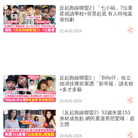
反起跑線聯盟2 | 「七小福」7位童
星就讀學校+背景起底 有人特地返
港拍劇
22 AUG 2024
反起跑線聯盟2｜「Billy仔」徐立
德演技獲前輩讚「影帝級」讀名校
+多才多藝
20 AUG 2024
《反起跑線聯盟2》52歲朱茵153
身材成焦點 網民重溫舊照驚嘆：超
立體
16 AUG 2024