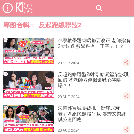
專題合輯：
反起跑線聯盟2
小學數學題答啱都要改正 老師指有
2大錯處 數學科有「正字」！？
20 SEP 2024
反起跑線聯盟2劇情 結局篇梁詠琪
回歸 冼老師被停職爆喊心淡離
場？！
29 AUG 2024
朱茵郭富城竟被批「斷崖式衰
老」?! 網民嬲爆平反 鄭秀文梁詠
琪公道回應！
23 AUG 2024