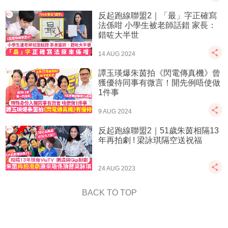
反起跑線聯盟2｜「最」字正確寫
法係咁 小學生被老師話錯 家長：
錯咗大半世
14 AUG 2024
譚玉瑛爆朱茵拍《閃電傳真機》曾
獲優待同事有微言！開先例唔使做
1件事
9 AUG 2024
反起跑線聯盟2｜51歲朱茵相隔13
年再拍劇 ! 梁詠琪隔空送祝福
24 AUG 2023
BACK TO TOP