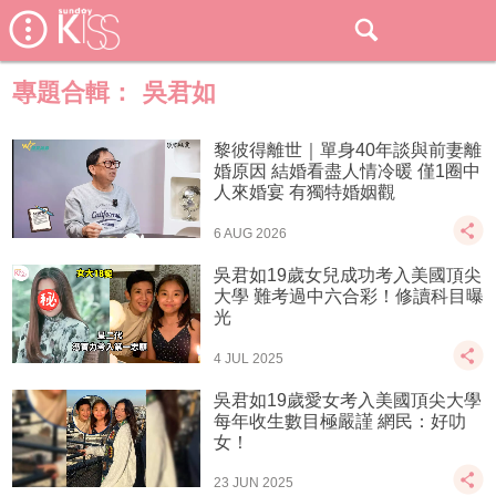
專題合輯：
吳君如
黎彼得離世｜單身40年談與前妻離
婚原因 結婚看盡人情冷暖 僅1圈中
人來婚宴 有獨特婚姻觀
6 AUG 2026
吳君如19歲女兒成功考入美國頂尖
大學 難考過中六合彩！修讀科目曝
光
4 JUL 2025
吳君如19歲愛女考入美國頂尖大學
每年收生數目極嚴謹 網民：好叻
女！
23 JUN 2025