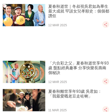
夏春秋逝世｜冬叔視吳君如為畢生
最大成就 罕談女兒孝順史：個個都
讚佢
12 MAR 2025
「六合彩之父」夏春秋逝世享年93
歲 盤點經典趣事 分享快樂長壽兩
個秘訣
12 MAR 2025
夏春秋離世享年93歲 吳君如：
「我最愛嘅老豆走咗喇」
11 MAR 2025