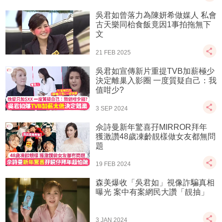
吳君如曾落力為陳妍希做媒人 私會
古天樂同枱食飯竟因1事拍拖無下
文
21 FEB 2025
吳君如宣傳新片重提TVB加薪極少
決定離巢入影圈 一度質疑自己：我
值咁少?
3 SEP 2024
佘詩曼新年驚喜孖MIRROR拜年
獲激讚48歲凍齡靚樣做女友都無問
題
19 FEB 2024
森美爆收「吳君如」視像詐騙真相
曝光 案中有案網民大讚「靚抽」
3 JAN 2024