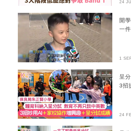
24 J
開學
一件
1 SE
呈分
3招
24 F