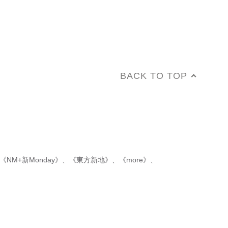
BACK TO TOP
《NM+新Monday》
、
《東方新地》
、
《more》
、