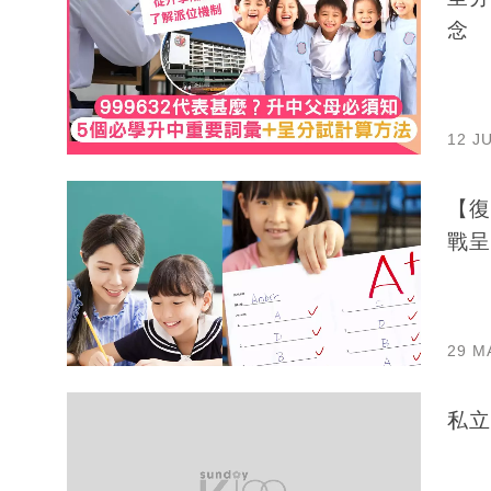
念
12 J
【復
戰呈
29 M