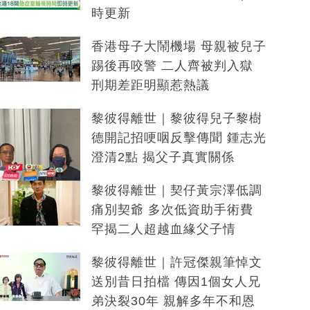
時更新
香港母子大鬧機場 母親被兒子
踢後再咬警 二人齊被判入獄
刑期差距明顯惹熱議
黎彼得離世｜黎彼得兒子黎樹
德開記招哽咽反擊傳聞 鍾志光
澄清2點 揭父子真實關係
黎彼得離世｜契仔黃宗澤低調
痛別契爺 多次低資助手術費
罕揭二人超越血緣父子情
黎彼得離世｜許冠傑親筆悼文
送別昔日拍檔 傳因1個女人兄
弟決裂30年 親解多年不和恩