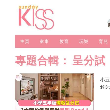
主頁
家事
教育
玩樂
育兒
專題合輯：
呈分試
小五
解3