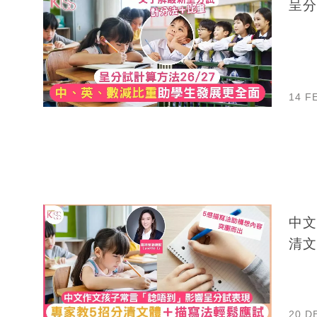
呈分
14 F
中文
清文
20 D