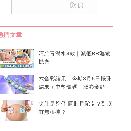
熱門文章
清胎毒湯水4款｜減低BB濕敏
機會
六合彩結果｜今期8月6日攪珠
結果＋中獎號碼＋派彩金額
尖肚是陀仔 圓肚是陀女？到底
有無根據？