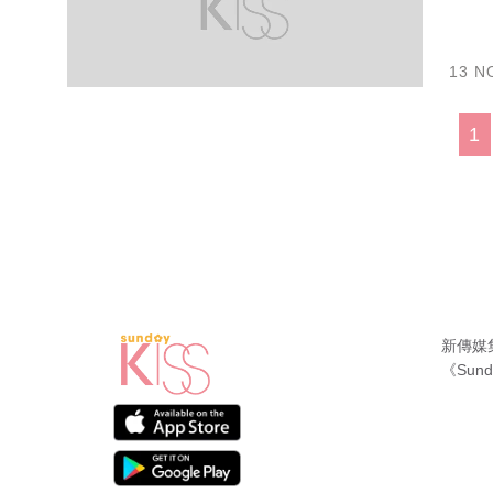
13 N
1
新傳媒
《Sund