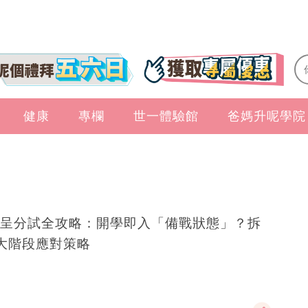
健康
專欄
世一體驗館
爸媽升呢學院
呈分試全攻略：開學即入「備戰狀態」？拆
大階段應對策略