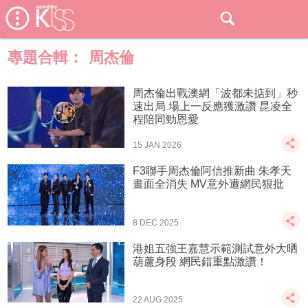
專題合輯：
周杰倫
周杰倫出戰澳網「波都未掂到」秒
速出局 場上一反應獲激讚 昆凌全
程陪同勁恩愛
15 JAN 2026
F3聯手周杰倫阿信推新曲 朱孝天
畫面全消失 MV意外遭網民狠批
8 DEC 2025
港姐五強王嘉慧示範測試意外大晒
葫蘆身段 網民錯重點激讚！
22 AUG 2025