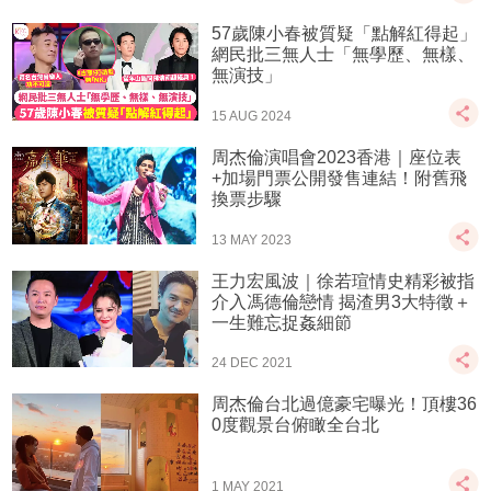
57歲陳小春被質疑「點解紅得起」
網民批三無人士「無學歷、無樣、
無演技」
15 AUG 2024
周杰倫演唱會2023香港｜座位表
+加場門票公開發售連結！附舊飛
換票步驟
13 MAY 2023
王力宏風波｜徐若瑄情史精彩被指
介入馮德倫戀情 揭渣男3大特徵＋
一生難忘捉姦細節
24 DEC 2021
周杰倫台北過億豪宅曝光！頂樓36
0度觀景台俯瞰全台北
1 MAY 2021