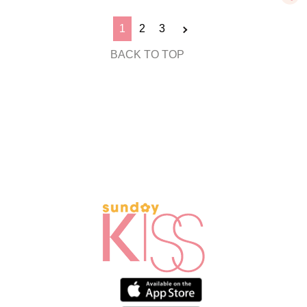
1
2
3
BACK TO TOP