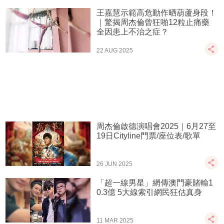
王嘉慧示範高危動作晒葫蘆身段！
｜驚揭周杰倫曾狂啪12粒止痛藥
全因患上不治之症？
22 AUG 2025
周杰倫啟德演唱會2025｜6月27至
19日Cityline門票/座位表/歌單
26 JUN 2025
「超一線男星」網傳澳門豪賭輸1
0.3億 5大線索引網民狂估真身
11 MAR 2025