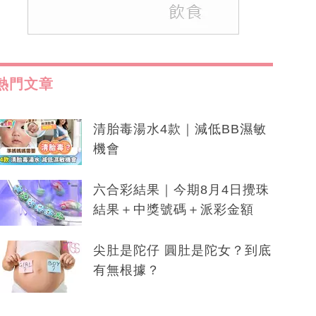
熱門文章
清胎毒湯水4款｜減低BB濕敏
機會
六合彩結果｜今期8月4日攪珠
結果＋中獎號碼＋派彩金額
尖肚是陀仔 圓肚是陀女？到底
有無根據？