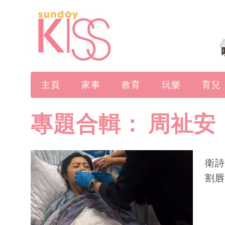
主頁
家事
教育
玩樂
育兒
專題合輯：
周祉安
衛詩
割唇