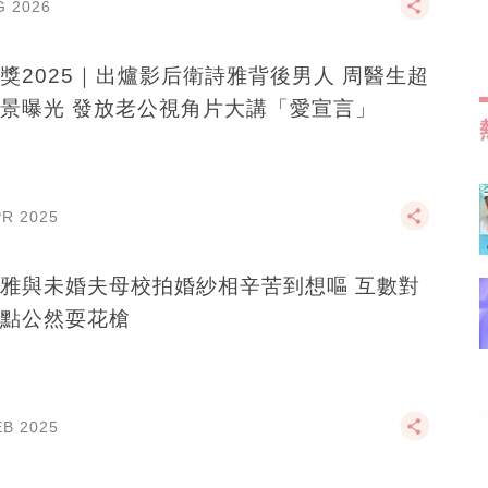
G 2026
獎2025｜出爐影后衛詩雅背後男人 周醫生超
強背景曝光 發放老公視角片大講「愛宣言」
PR 2025
雅與未婚夫母校拍婚紗相辛苦到想嘔 互數對
點公然耍花槍
EB 2025