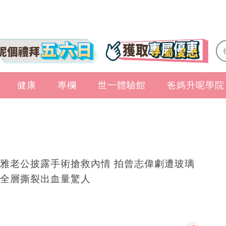
健康
專欄
世一體驗館
爸媽升呢學院
雅老公披露手術搶救內情 拍曾志偉劇遭玻璃
全層撕裂出血量驚人