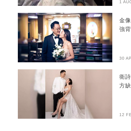
1 AU
金像
30 A
衛詩
方缺
12 F