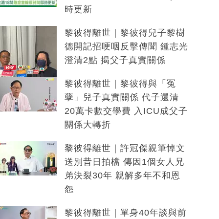
時更新
黎彼得離世｜黎彼得兒子黎樹
德開記招哽咽反擊傳聞 鍾志光
澄清2點 揭父子真實關係
黎彼得離世｜黎彼得與「冤
孽」兒子真實關係 代子還清
20萬卡數交學費 入ICU成父子
關係大轉折
黎彼得離世｜許冠傑親筆悼文
送別昔日拍檔 傳因1個女人兄
弟決裂30年 親解多年不和恩
怨
黎彼得離世｜單身40年談與前