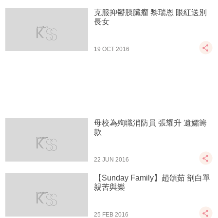
克服抑鬱胰臟瘤 黎瑞恩 眼紅送別
長女
19 OCT 2016
母校為殉職消防員 張耀升 遺孀籌
款
22 JUN 2016
【Sunday Family】趙頌茹 剖白單
親苦與樂
25 FEB 2016